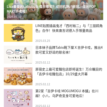
Lisa最爱的Labubu玩偶去哪买？成田机场、原宿、涩谷POP
MART开卖啦！
2025.07.10
LINE贴图插画鬼才「西村裕二」与「三丽鸥角
色」合作！快来唐吉诃德入手限量商品
2025.03.25
日本袜子品牌Tabio靴下屋Ｘ吉伊卡哇，推出4
款可爱又舒适的联名袜！
2025.02.12
原宿史上最可爱麵包店即将诞生！万众瞩目的
「吉伊卡哇麵包店」10/29盛大开幕
2025.02.12
第2家「吉伊卡哇 MOGUMOGU 本舖」在川
越！小八、乌萨奇变身可爱地瓜！
2025.02.12