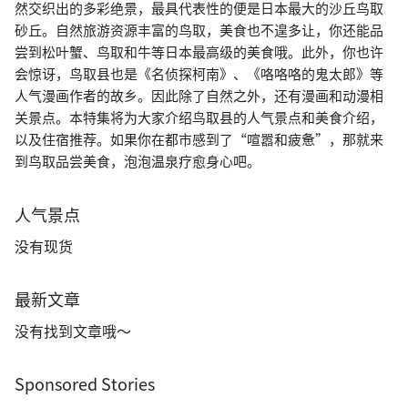
然交织出的多彩绝景，最具代表性的便是日本最大的沙丘鸟取
砂丘。自然旅游资源丰富的鸟取，美食也不遑多让，你还能品
尝到松叶蟹、鸟取和牛等日本最高级的美食哦。此外，你也许
会惊讶，鸟取县也是《名侦探柯南》、《咯咯咯的鬼太郎》等
人气漫画作者的故乡。因此除了自然之外，还有漫画和动漫相
关景点。本特集将为大家介绍鸟取县的人气景点和美食介绍，
以及住宿推荐。如果你在都市感到了“喧嚣和疲惫”，那就来
到鸟取品尝美食，泡泡温泉疗愈身心吧。
人气景点
没有现货
最新文章
没有找到文章哦～
Sponsored Stories