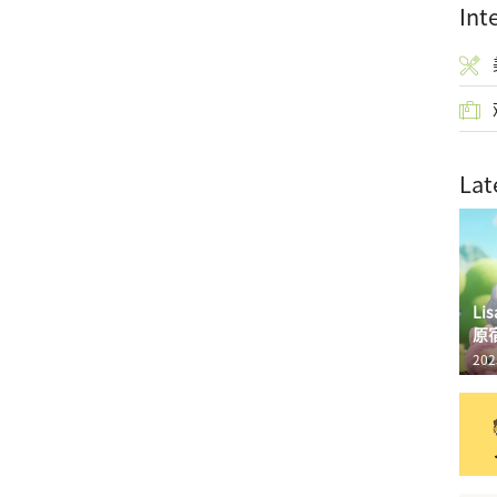
Int
Lat
L
原
202