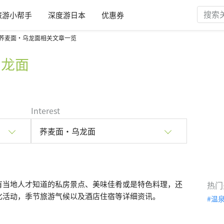
旅游小帮手
深度游日本
优惠券
荞麦面・乌龙面相关文章一览
乌龙面
Interest
荞麦面・乌龙面
有当地人才知道的私房景点、美味佳肴或是特色料理，还
热门
化活动，季节旅游气候以及酒店住宿等详细资讯。
温