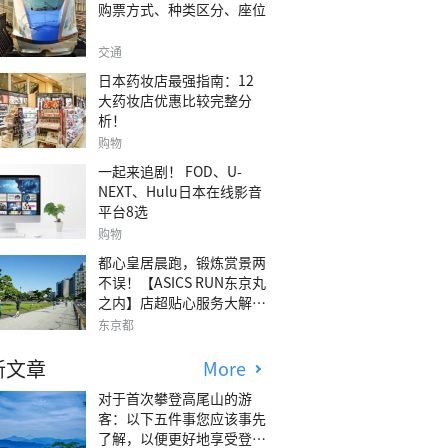
购票方式、种类区分、座位
交通
日本药妆店最强指南：12
大药妆店优惠比较完整分
析！
购物
一起来追剧！ FOD、U-
NEXT、Hulu日本在线影音
平台8选
购物
都心皇居晨跑，锻炼赏景两
不误！【ASICS RUN东京丸
之内】店超贴心服务大解
析！
东京都
新文章
More
对于首次攀登高尾山的游
客：以下五件事您应该事先
了解，以便更好地享受登山