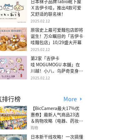
日本袜子品牌Tabio靴下屋
Ｘ吉伊卡哇，推出4款可爱
又舒适的联名袜！
2025.02.12
原宿史上最可爱麵包店即将
诞生！万众瞩目的「吉伊卡
哇麵包店」10/29盛大开幕
2025.02.12
第2家「吉伊卡
哇 MOGUMOGU 本舖」在
川越！小八、乌萨奇变身可
爱地瓜！
2025.02.12
气排行榜
More
【BicCamera最大17%优
惠券】最新人气商品23选
＆购物攻略（电器、药妆、
玩具等）
购物
日本新干线攻略！一次搞懂