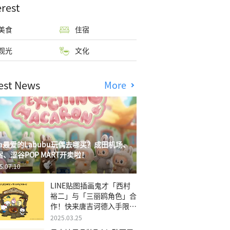
erest
美食
住宿
观光
文化
est News
More
isa最爱的Labubu玩偶去哪买？成田机场、
宿、涩谷POP MART开卖啦！
5.07.10
LINE贴图插画鬼才「西村
裕二」与「三丽鸥角色」合
作！快来唐吉诃德入手限量
商品
2025.03.25