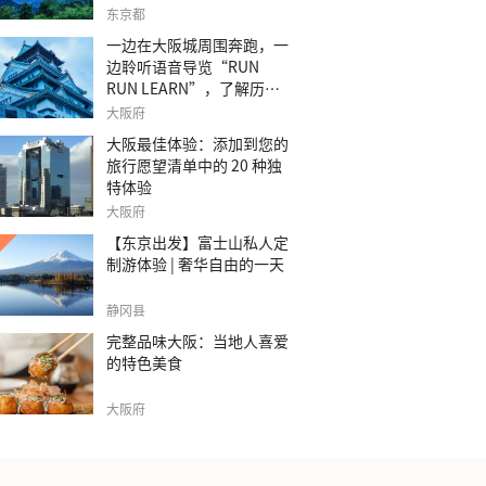
之旅。
东京都
一边在大阪城周围奔跑，一
边聆听语音导览“RUN
RUN LEARN”，了解历
史。
大阪府
大阪最佳体验：添加到您的
旅行愿望清单中的 20 种独
特体验
大阪府
【东京出发】富士山私人定
制游体验 | 奢华自由的一天
静冈县
完整品味大阪：当地人喜爱
的特色美食
大阪府