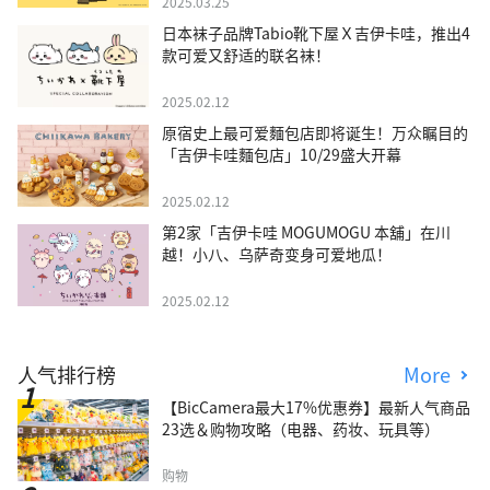
2025.03.25
日本袜子品牌Tabio靴下屋Ｘ吉伊卡哇，推出4
款可爱又舒适的联名袜！
2025.02.12
原宿史上最可爱麵包店即将诞生！万众瞩目的
「吉伊卡哇麵包店」10/29盛大开幕
2025.02.12
第2家「吉伊卡哇 MOGUMOGU 本舖」在川
越！小八、乌萨奇变身可爱地瓜！
2025.02.12
人气排行榜
More
【BicCamera最大17%优惠券】最新人气商品
23选＆购物攻略（电器、药妆、玩具等）
购物