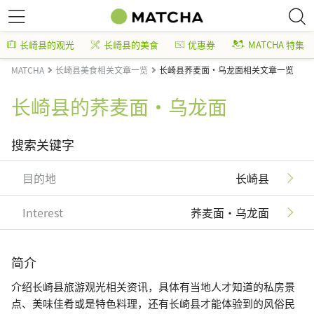
长崎县的观光
长崎县的美食
优惠券
MATCHA 特集
MATCHA
长崎县美食相关文章一览
长崎县荞麦面・乌龙面相关文章一览
长崎县的荞麦面・乌龙面
搜索关键字
目的地
长崎县
Interest
荞麦面・乌龙面
简介
介绍长崎县旅游观光相关资讯，具体有当地人才知道的私房景
点、美味佳肴或是特色料理，还有长崎县才能体验到的风俗民