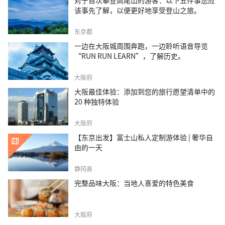
对于首次攀登高尾山的游客：以下五件事您应
该事先了解，以便更好地享受登山之旅。
东京都
一边在大阪城周围奔跑，一边聆听语音导览
“RUN RUN LEARN”，了解历史。
大阪府
大阪最佳体验：添加到您的旅行愿望清单中的
20 种独特体验
大阪府
【东京出发】富士山私人定制游体验 | 奢华自
由的一天
静冈县
完整品味大阪：当地人喜爱的特色美食
大阪府