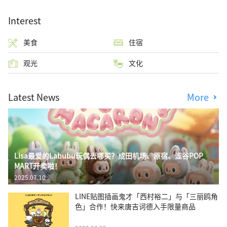
Interest
美食
住宿
观光
文化
Latest News
More
Lisa最爱的Labubu玩偶去哪买？成田机场、原宿、涩谷POP
MART开卖啦！
2025.07.10
LINE贴图插画鬼才「西村裕二」与「三丽鸥角
色」合作！快来唐吉诃德入手限量商品