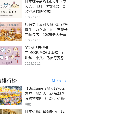
日本袜子品牌Tabio靴下屋
Ｘ吉伊卡哇，推出4款可爱
又舒适的联名袜！
2025.02.12
原宿史上最可爱麵包店即将
诞生！万众瞩目的「吉伊卡
哇麵包店」10/29盛大开幕
2025.02.12
第2家「吉伊卡
哇 MOGUMOGU 本舖」在
川越！小八、乌萨奇变身可
爱地瓜！
2025.02.12
气排行榜
More
【BicCamera最大17%优
惠券】最新人气商品23选
＆购物攻略（电器、药妆、
玩具等）
购物
日本药妆店最强指南：12