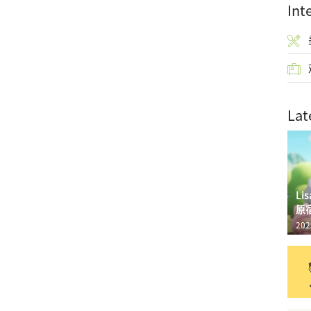
Int
Lat
L
原
202