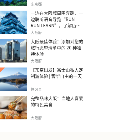
之旅。
东京都
一边在大阪城周围奔跑，一
边聆听语音导览“RUN
RUN LEARN”，了解历
史。
大阪府
大阪最佳体验：添加到您的
旅行愿望清单中的 20 种独
特体验
大阪府
【东京出发】富士山私人定
制游体验 | 奢华自由的一天
静冈县
完整品味大阪：当地人喜爱
的特色美食
大阪府