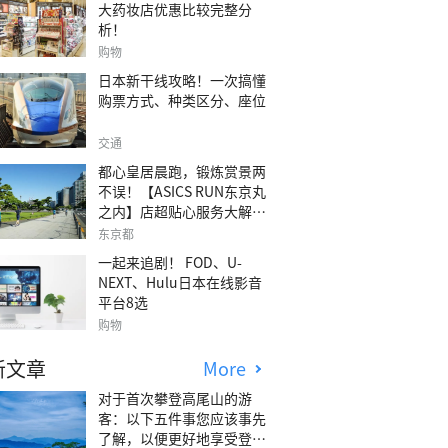
大药妆店优惠比较完整分
析！
购物
日本新干线攻略！一次搞懂
购票方式、种类区分、座位
交通
都心皇居晨跑，锻炼赏景两
不误！【ASICS RUN东京丸
之内】店超贴心服务大解
析！
东京都
一起来追剧！ FOD、U-
NEXT、Hulu日本在线影音
平台8选
购物
新文章
More
对于首次攀登高尾山的游
客：以下五件事您应该事先
了解，以便更好地享受登山