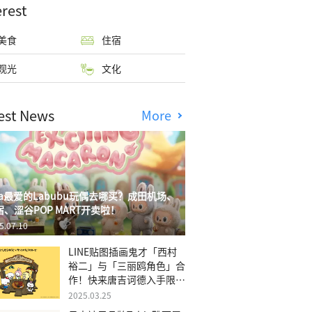
erest
美食
住宿
观光
文化
est News
More
isa最爱的Labubu玩偶去哪买？成田机场、
宿、涩谷POP MART开卖啦！
5.07.10
LINE贴图插画鬼才「西村
裕二」与「三丽鸥角色」合
作！快来唐吉诃德入手限量
商品
2025.03.25