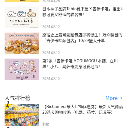
2025.03.25
日本袜子品牌Tabio靴下屋Ｘ吉伊卡哇，推出4
款可爱又舒适的联名袜！
2025.02.12
原宿史上最可爱麵包店即将诞生！万众瞩目的
「吉伊卡哇麵包店」10/29盛大开幕
2025.02.12
第2家「吉伊卡哇 MOGUMOGU 本舖」在川
越！小八、乌萨奇变身可爱地瓜！
2025.02.12
人气排行榜
More
【BicCamera最大17%优惠券】最新人气商品
23选＆购物攻略（电器、药妆、玩具等）
购物