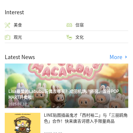
Interest
美食
住宿
观光
文化
Latest News
More
Lisa最爱的Labubu玩偶去哪买？成田机场、原宿、涩谷POP
MART开卖啦！
2025.07.10
LINE贴图插画鬼才「西村裕二」与「三丽鸥角
色」合作！快来唐吉诃德入手限量商品