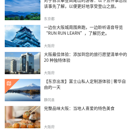
对于首次攀登高尾山的游客：以下五件事您应
该事先了解，以便更好地享受登山之旅。
东京都
一边在大阪城周围奔跑，一边聆听语音导览
“RUN RUN LEARN”，了解历史。
大阪府
大阪最佳体验：添加到您的旅行愿望清单中的
20 种独特体验
大阪府
【东京出发】富士山私人定制游体验 | 奢华自
由的一天
静冈县
完整品味大阪：当地人喜爱的特色美食
大阪府