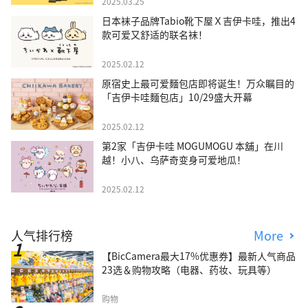
2025.03.25
日本袜子品牌Tabio靴下屋Ｘ吉伊卡哇，推出4
款可爱又舒适的联名袜！
2025.02.12
原宿史上最可爱麵包店即将诞生！万众瞩目的
「吉伊卡哇麵包店」10/29盛大开幕
2025.02.12
第2家「吉伊卡哇 MOGUMOGU 本舖」在川
越！小八、乌萨奇变身可爱地瓜！
2025.02.12
人气排行榜
More
【BicCamera最大17%优惠券】最新人气商品
23选＆购物攻略（电器、药妆、玩具等）
购物