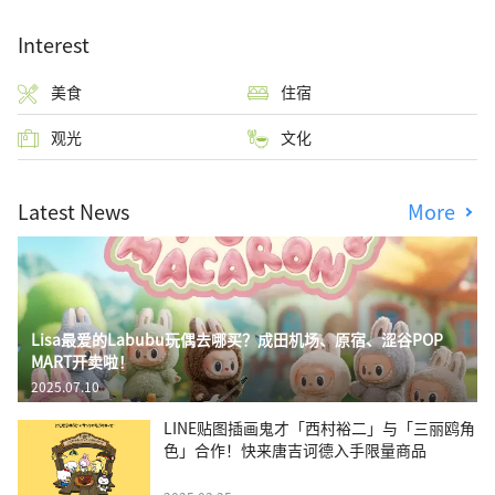
Interest
美食
住宿
观光
文化
Latest News
More
Lisa最爱的Labubu玩偶去哪买？成田机场、原宿、涩谷POP
MART开卖啦！
2025.07.10
LINE贴图插画鬼才「西村裕二」与「三丽鸥角
色」合作！快来唐吉诃德入手限量商品