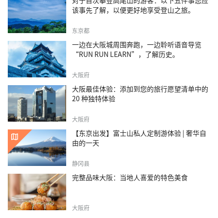
对于首次攀登高尾山的游客：以下五件事您应
该事先了解，以便更好地享受登山之旅。
东京都
一边在大阪城周围奔跑，一边聆听语音导览
“RUN RUN LEARN”，了解历史。
大阪府
大阪最佳体验：添加到您的旅行愿望清单中的
20 种独特体验
大阪府
【东京出发】富士山私人定制游体验 | 奢华自
由的一天
静冈县
完整品味大阪：当地人喜爱的特色美食
大阪府