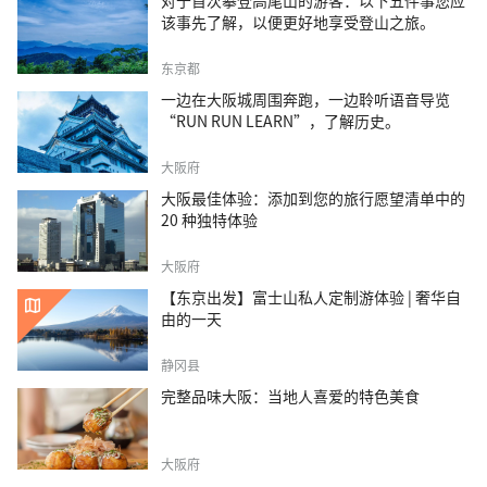
对于首次攀登高尾山的游客：以下五件事您应
该事先了解，以便更好地享受登山之旅。
东京都
一边在大阪城周围奔跑，一边聆听语音导览
“RUN RUN LEARN”，了解历史。
大阪府
大阪最佳体验：添加到您的旅行愿望清单中的
20 种独特体验
大阪府
【东京出发】富士山私人定制游体验 | 奢华自
由的一天
静冈县
完整品味大阪：当地人喜爱的特色美食
大阪府