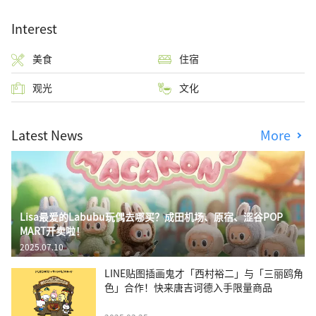
Interest
美食
住宿
观光
文化
Latest News
More
Lisa最爱的Labubu玩偶去哪买？成田机场、原宿、涩谷POP
MART开卖啦！
2025.07.10
LINE贴图插画鬼才「西村裕二」与「三丽鸥角
色」合作！快来唐吉诃德入手限量商品