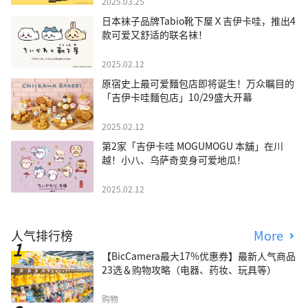
2025.03.25
日本袜子品牌Tabio靴下屋Ｘ吉伊卡哇，推出4
款可爱又舒适的联名袜！
2025.02.12
原宿史上最可爱麵包店即将诞生！万众瞩目的
「吉伊卡哇麵包店」10/29盛大开幕
2025.02.12
第2家「吉伊卡哇 MOGUMOGU 本舖」在川
越！小八、乌萨奇变身可爱地瓜！
2025.02.12
人气排行榜
More
【BicCamera最大17%优惠券】最新人气商品
23选＆购物攻略（电器、药妆、玩具等）
购物