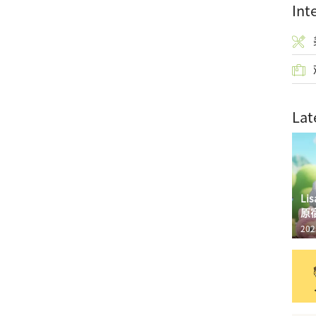
Int
Lat
L
原
202