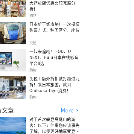
大药妆店优惠比较完整分
析！
购物
日本新干线攻略！一次搞懂
购票方式、种类区分、座位
交通
一起来追剧！ FOD、U-
NEXT、Hulu日本在线影音
平台8选
购物
免税＋额外折扣就打超过九
折！来日本旅游，就到
Onitsuka Tiger消费！
购物
新文章
More
对于首次攀登高尾山的游
客：以下五件事您应该事先
了解，以便更好地享受登山