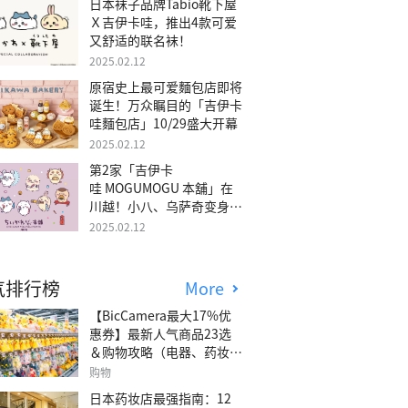
日本袜子品牌Tabio靴下屋
Ｘ吉伊卡哇，推出4款可爱
又舒适的联名袜！
2025.02.12
原宿史上最可爱麵包店即将
诞生！万众瞩目的「吉伊卡
哇麵包店」10/29盛大开幕
2025.02.12
第2家「吉伊卡
哇 MOGUMOGU 本舖」在
川越！小八、乌萨奇变身可
爱地瓜！
2025.02.12
气排行榜
More
【BicCamera最大17%优
惠券】最新人气商品23选
＆购物攻略（电器、药妆、
玩具等）
购物
日本药妆店最强指南：12