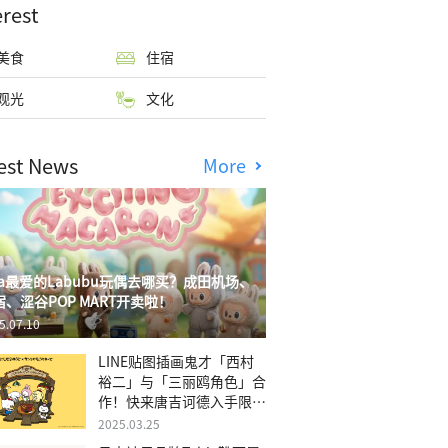
erest
美食
住宿
观光
文化
est News
More
isa最爱的Labubu玩偶去哪买？成田机场、
宿、涩谷POP MART开卖啦！
5.07.10
LINE贴图插画鬼才「西村
裕二」与「三丽鸥角色」合
作！快来唐吉诃德入手限量
商品
2025.03.25