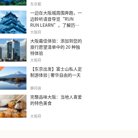
之旅。
东京都
一边在大阪城周围奔跑，一
边聆听语音导览“RUN
RUN LEARN”，了解历
史。
大阪府
大阪最佳体验：添加到您的
旅行愿望清单中的 20 种独
特体验
大阪府
【东京出发】富士山私人定
制游体验 | 奢华自由的一天
静冈县
完整品味大阪：当地人喜爱
的特色美食
大阪府