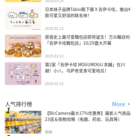
2025.03.25
日本袜子品牌Tabio靴下屋Ｘ吉伊卡哇，推出4
款可爱又舒适的联名袜！
2025.02.12
原宿史上最可爱麵包店即将诞生！万众瞩目的
「吉伊卡哇麵包店」10/29盛大开幕
2025.02.12
第2家「吉伊卡哇 MOGUMOGU 本舖」在川
越！小八、乌萨奇变身可爱地瓜！
2025.02.12
人气排行榜
More
【BicCamera最大17%优惠券】最新人气商品
23选＆购物攻略（电器、药妆、玩具等）
购物