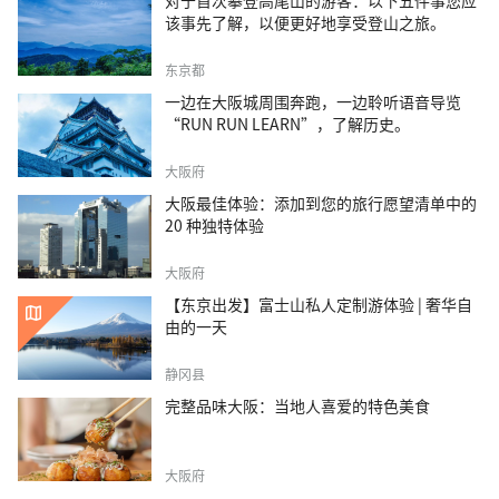
对于首次攀登高尾山的游客：以下五件事您应
该事先了解，以便更好地享受登山之旅。
东京都
一边在大阪城周围奔跑，一边聆听语音导览
“RUN RUN LEARN”，了解历史。
大阪府
大阪最佳体验：添加到您的旅行愿望清单中的
20 种独特体验
大阪府
【东京出发】富士山私人定制游体验 | 奢华自
由的一天
静冈县
完整品味大阪：当地人喜爱的特色美食
大阪府