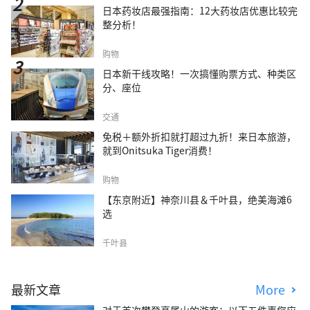
日本药妆店最强指南：12大药妆店优惠比较完
整分析！
购物
日本新干线攻略！一次搞懂购票方式、种类区
分、座位
交通
免税＋额外折扣就打超过九折！来日本旅游，
就到Onitsuka Tiger消费！
购物
【东京附近】神奈川县＆千叶县，绝美海滩6
选
千叶县
最新文章
More