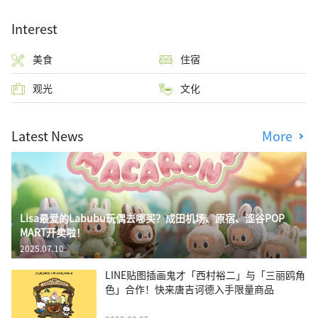
Interest
美食
住宿
观光
文化
Latest News
More
Lisa最爱的Labubu玩偶去哪买？成田机场、原宿、涩谷POP
MART开卖啦！
2025.07.10
LINE贴图插画鬼才「西村裕二」与「三丽鸥角
色」合作！快来唐吉诃德入手限量商品