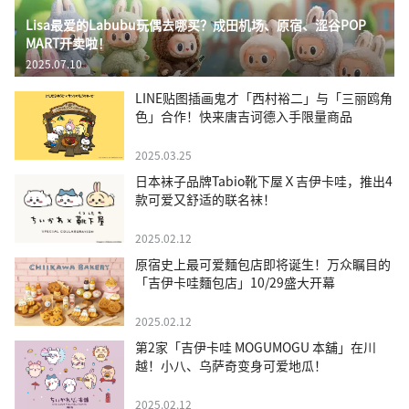
Lisa最爱的Labubu玩偶去哪买？成田机场、原宿、涩谷POP
MART开卖啦！
2025.07.10
LINE贴图插画鬼才「西村裕二」与「三丽鸥角
色」合作！快来唐吉诃德入手限量商品
2025.03.25
日本袜子品牌Tabio靴下屋Ｘ吉伊卡哇，推出4
款可爱又舒适的联名袜！
2025.02.12
原宿史上最可爱麵包店即将诞生！万众瞩目的
「吉伊卡哇麵包店」10/29盛大开幕
2025.02.12
第2家「吉伊卡哇 MOGUMOGU 本舖」在川
越！小八、乌萨奇变身可爱地瓜！
2025.02.12