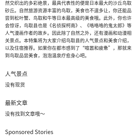
然交织出的多彩绝景，最具代表性的便是日本最大的沙丘鸟取
砂丘。自然旅游资源丰富的鸟取，美食也不遑多让，你还能品
尝到松叶蟹、鸟取和牛等日本最高级的美食哦。此外，你也许
会惊讶，鸟取县也是《名侦探柯南》、《咯咯咯的鬼太郎》等
人气漫画作者的故乡。因此除了自然之外，还有漫画和动漫相
关景点。本特集将为大家介绍鸟取县的人气景点和美食介绍，
以及住宿推荐。如果你在都市感到了“喧嚣和疲惫”，那就来
到鸟取品尝美食，泡泡温泉疗愈身心吧。
人气景点
没有现货
最新文章
没有找到文章哦～
Sponsored Stories