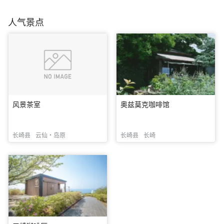
人气景点
风景茶室
奥兹莫克咖啡馆
长崎县
云仙・岛原
长崎县
长崎