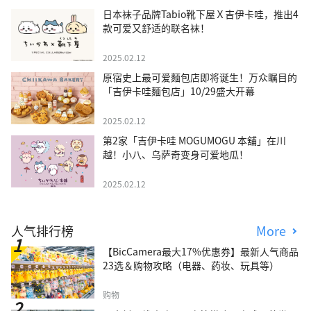
日本袜子品牌Tabio靴下屋Ｘ吉伊卡哇，推出4
款可爱又舒适的联名袜！
2025.02.12
原宿史上最可爱麵包店即将诞生！万众瞩目的
「吉伊卡哇麵包店」10/29盛大开幕
2025.02.12
第2家「吉伊卡哇 MOGUMOGU 本舖」在川
越！小八、乌萨奇变身可爱地瓜！
2025.02.12
人气排行榜
More
【BicCamera最大17%优惠券】最新人气商品
23选＆购物攻略（电器、药妆、玩具等）
购物