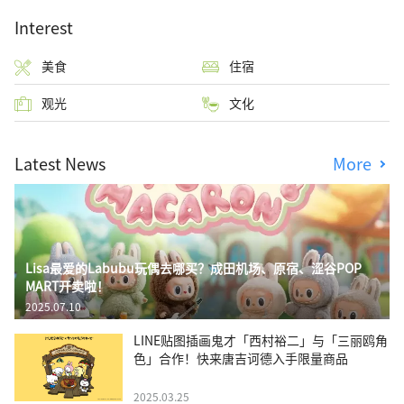
Interest
美食
住宿
观光
文化
Latest News
More
Lisa最爱的Labubu玩偶去哪买？成田机场、原宿、涩谷POP
MART开卖啦！
2025.07.10
LINE贴图插画鬼才「西村裕二」与「三丽鸥角
色」合作！快来唐吉诃德入手限量商品
2025.03.25