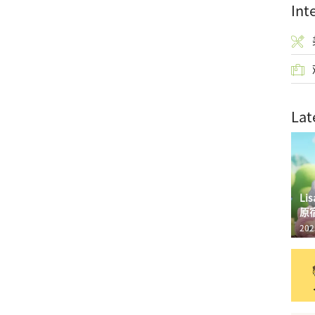
Int
Lat
L
原
202