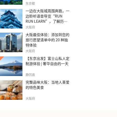
之旅。
东京都
一边在大阪城周围奔跑，一
边聆听语音导览“RUN
RUN LEARN”，了解历
史。
大阪府
大阪最佳体验：添加到您的
旅行愿望清单中的 20 种独
特体验
大阪府
【东京出发】富士山私人定
制游体验 | 奢华自由的一天
静冈县
完整品味大阪：当地人喜爱
的特色美食
大阪府