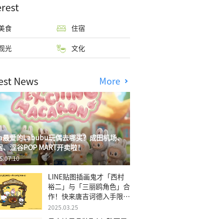
erest
美食
住宿
观光
文化
est News
More
isa最爱的Labubu玩偶去哪买？成田机场、
宿、涩谷POP MART开卖啦！
5.07.10
LINE贴图插画鬼才「西村
裕二」与「三丽鸥角色」合
作！快来唐吉诃德入手限量
商品
2025.03.25