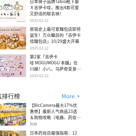
日本袜子品牌Tabio靴下屋
Ｘ吉伊卡哇，推出4款可爱
又舒适的联名袜！
2025.02.12
原宿史上最可爱麵包店即将
诞生！万众瞩目的「吉伊卡
哇麵包店」10/29盛大开幕
2025.02.12
第2家「吉伊卡
哇 MOGUMOGU 本舖」在
川越！小八、乌萨奇变身可
爱地瓜！
2025.02.12
气排行榜
More
【BicCamera最大17%优
惠券】最新人气商品23选
＆购物攻略（电器、药妆、
玩具等）
购物
日本药妆店最强指南：12