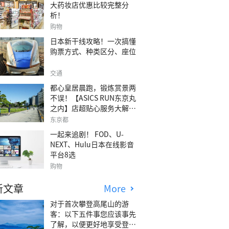
大药妆店优惠比较完整分
析！
购物
日本新干线攻略！一次搞懂
购票方式、种类区分、座位
交通
都心皇居晨跑，锻炼赏景两
不误！【ASICS RUN东京丸
之内】店超贴心服务大解
析！
东京都
一起来追剧！ FOD、U-
NEXT、Hulu日本在线影音
平台8选
购物
新文章
More
对于首次攀登高尾山的游
客：以下五件事您应该事先
了解，以便更好地享受登山