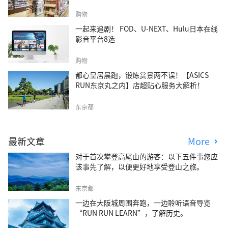
购物
一起来追剧！ FOD、U-NEXT、Hulu日本在线
影音平台8选
购物
都心皇居晨跑，锻炼赏景两不误！【ASICS
RUN东京丸之内】店超贴心服务大解析！
东京都
最新文章
More
对于首次攀登高尾山的游客：以下五件事您应
该事先了解，以便更好地享受登山之旅。
东京都
一边在大阪城周围奔跑，一边聆听语音导览
“RUN RUN LEARN”，了解历史。