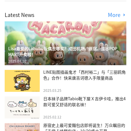
Latest News
More
Lisa最爱的Labubu玩偶去哪买？成田机场、原宿、涩谷POP
MART开卖啦！
2025.07.10
LINE贴图插画鬼才「西村裕二」与「三丽鸥角
色」合作！快来唐吉诃德入手限量商品
2025.03.25
日本袜子品牌Tabio靴下屋Ｘ吉伊卡哇，推出4
款可爱又舒适的联名袜！
2025.02.12
原宿史上最可爱麵包店即将诞生！万众瞩目的