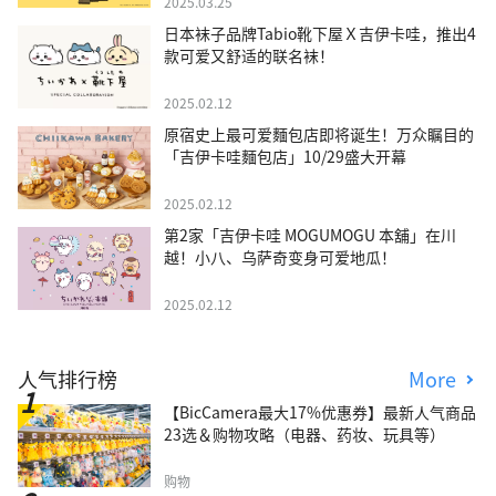
2025.03.25
日本袜子品牌Tabio靴下屋Ｘ吉伊卡哇，推出4
款可爱又舒适的联名袜！
2025.02.12
原宿史上最可爱麵包店即将诞生！万众瞩目的
「吉伊卡哇麵包店」10/29盛大开幕
2025.02.12
第2家「吉伊卡哇 MOGUMOGU 本舖」在川
越！小八、乌萨奇变身可爱地瓜！
2025.02.12
人气排行榜
More
【BicCamera最大17%优惠券】最新人气商品
23选＆购物攻略（电器、药妆、玩具等）
购物