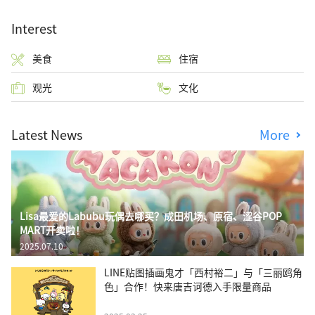
Interest
美食
住宿
观光
文化
Latest News
More
Lisa最爱的Labubu玩偶去哪买？成田机场、原宿、涩谷POP
MART开卖啦！
2025.07.10
LINE贴图插画鬼才「西村裕二」与「三丽鸥角
色」合作！快来唐吉诃德入手限量商品