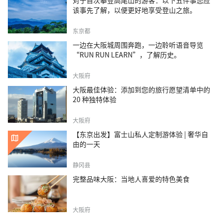
对于首次攀登高尾山的游客：以下五件事您应
该事先了解，以便更好地享受登山之旅。
东京都
一边在大阪城周围奔跑，一边聆听语音导览
“RUN RUN LEARN”，了解历史。
大阪府
大阪最佳体验：添加到您的旅行愿望清单中的
20 种独特体验
大阪府
【东京出发】富士山私人定制游体验 | 奢华自
由的一天
静冈县
完整品味大阪：当地人喜爱的特色美食
大阪府