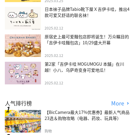
2025.03.25
日本袜子品牌Tabio靴下屋Ｘ吉伊卡哇，推出4
款可爱又舒适的联名袜！
2025.02.12
原宿史上最可爱麵包店即将诞生！万众瞩目的
「吉伊卡哇麵包店」10/29盛大开幕
2025.02.12
第2家「吉伊卡哇 MOGUMOGU 本舖」在川
越！小八、乌萨奇变身可爱地瓜！
2025.02.12
人气排行榜
More
【BicCamera最大17%优惠券】最新人气商品
23选＆购物攻略（电器、药妆、玩具等）
购物