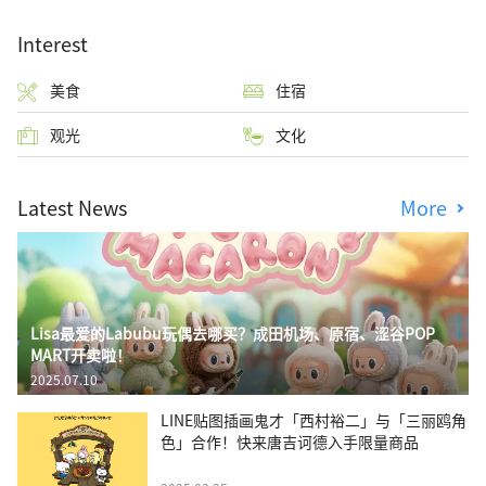
Interest
美食
住宿
观光
文化
Latest News
More
Lisa最爱的Labubu玩偶去哪买？成田机场、原宿、涩谷POP
MART开卖啦！
2025.07.10
LINE贴图插画鬼才「西村裕二」与「三丽鸥角
色」合作！快来唐吉诃德入手限量商品