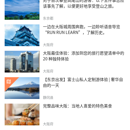
对于首次攀登高尾山的游客：以下五件事您应
该事先了解，以便更好地享受登山之旅。
东京都
一边在大阪城周围奔跑，一边聆听语音导览
“RUN RUN LEARN”，了解历史。
大阪府
大阪最佳体验：添加到您的旅行愿望清单中的
20 种独特体验
大阪府
【东京出发】富士山私人定制游体验 | 奢华自
由的一天
静冈县
完整品味大阪：当地人喜爱的特色美食
大阪府