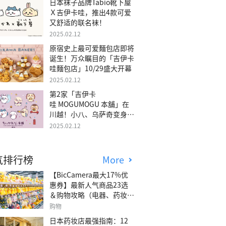
日本袜子品牌Tabio靴下屋
Ｘ吉伊卡哇，推出4款可爱
又舒适的联名袜！
2025.02.12
原宿史上最可爱麵包店即将
诞生！万众瞩目的「吉伊卡
哇麵包店」10/29盛大开幕
2025.02.12
第2家「吉伊卡
哇 MOGUMOGU 本舖」在
川越！小八、乌萨奇变身可
爱地瓜！
2025.02.12
气排行榜
More
【BicCamera最大17%优
惠券】最新人气商品23选
＆购物攻略（电器、药妆、
玩具等）
购物
日本药妆店最强指南：12