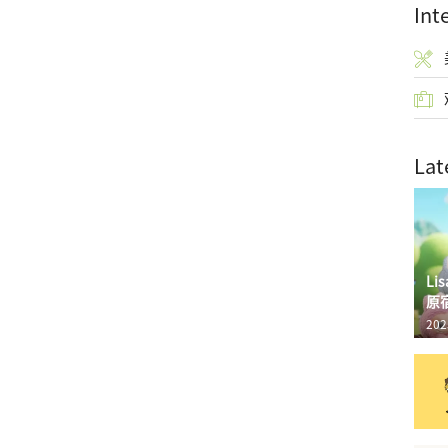
Int
Lat
L
原
202