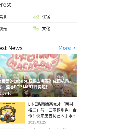
erest
美食
住宿
观光
文化
est News
More
isa最爱的Labubu玩偶去哪买？成田机场、
宿、涩谷POP MART开卖啦！
5.07.10
LINE贴图插画鬼才「西村
裕二」与「三丽鸥角色」合
作！快来唐吉诃德入手限量
商品
2025.03.25