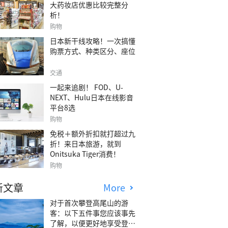
大药妆店优惠比较完整分
析！
购物
日本新干线攻略！一次搞懂
购票方式、种类区分、座位
交通
一起来追剧！ FOD、U-
NEXT、Hulu日本在线影音
平台8选
购物
免税＋额外折扣就打超过九
折！来日本旅游，就到
Onitsuka Tiger消费！
购物
新文章
More
对于首次攀登高尾山的游
客：以下五件事您应该事先
了解，以便更好地享受登山