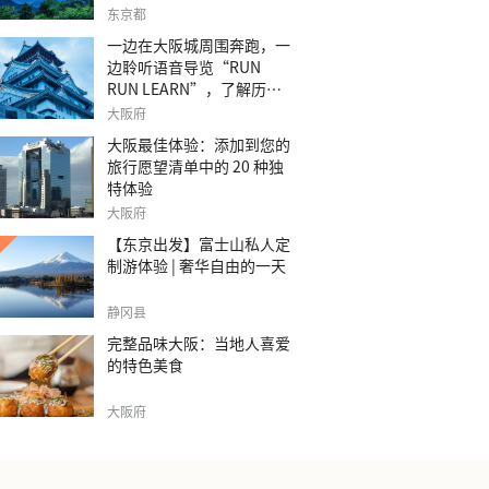
之旅。
东京都
一边在大阪城周围奔跑，一
边聆听语音导览“RUN
RUN LEARN”，了解历
史。
大阪府
大阪最佳体验：添加到您的
旅行愿望清单中的 20 种独
特体验
大阪府
【东京出发】富士山私人定
制游体验 | 奢华自由的一天
静冈县
完整品味大阪：当地人喜爱
的特色美食
大阪府