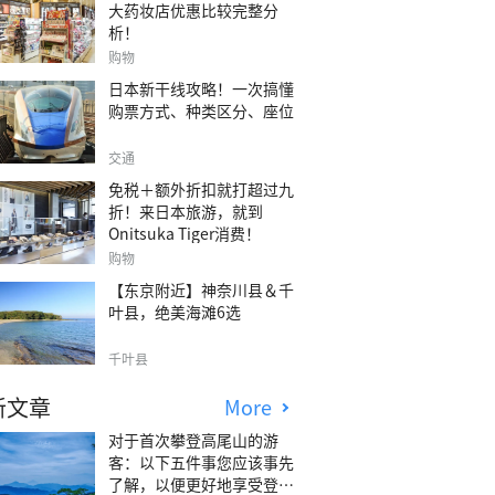
大药妆店优惠比较完整分
析！
购物
日本新干线攻略！一次搞懂
购票方式、种类区分、座位
交通
免税＋额外折扣就打超过九
折！来日本旅游，就到
Onitsuka Tiger消费！
购物
【东京附近】神奈川县＆千
叶县，绝美海滩6选
千叶县
新文章
More
对于首次攀登高尾山的游
客：以下五件事您应该事先
了解，以便更好地享受登山