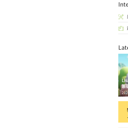
Int
Lat
L
原
202