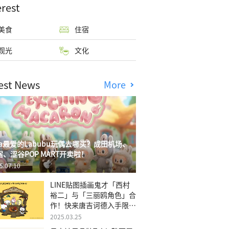
erest
美食
住宿
观光
文化
est News
More
isa最爱的Labubu玩偶去哪买？成田机场、
宿、涩谷POP MART开卖啦！
5.07.10
LINE贴图插画鬼才「西村
裕二」与「三丽鸥角色」合
作！快来唐吉诃德入手限量
商品
2025.03.25