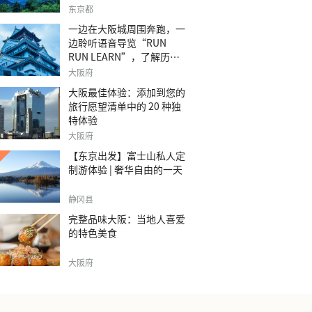
之旅。
东京都
一边在大阪城周围奔跑，一
边聆听语音导览“RUN
RUN LEARN”，了解历
史。
大阪府
大阪最佳体验：添加到您的
旅行愿望清单中的 20 种独
特体验
大阪府
【东京出发】富士山私人定
制游体验 | 奢华自由的一天
静冈县
完整品味大阪：当地人喜爱
的特色美食
大阪府