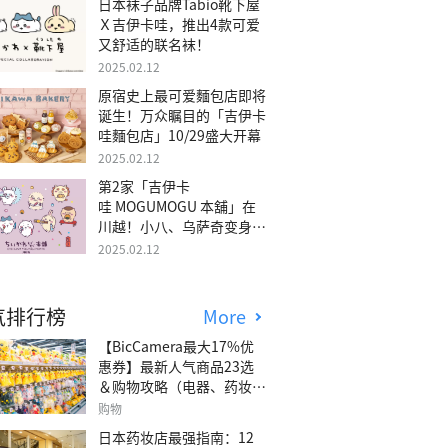
日本袜子品牌Tabio靴下屋
Ｘ吉伊卡哇，推出4款可爱
又舒适的联名袜！
2025.02.12
原宿史上最可爱麵包店即将
诞生！万众瞩目的「吉伊卡
哇麵包店」10/29盛大开幕
2025.02.12
第2家「吉伊卡
哇 MOGUMOGU 本舖」在
川越！小八、乌萨奇变身可
爱地瓜！
2025.02.12
气排行榜
More
【BicCamera最大17%优
惠券】最新人气商品23选
＆购物攻略（电器、药妆、
玩具等）
购物
日本药妆店最强指南：12