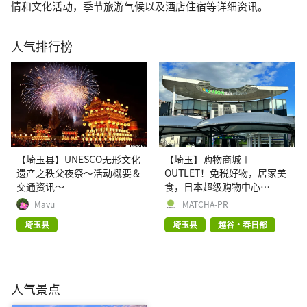
情和文化活动，季节旅游气候以及酒店住宿等详细资讯。
人气排行榜
【埼玉县】UNESCO无形文化
【埼玉】购物商城＋
遗产之秩父夜祭〜活动概要＆
OUTLET！免税好物，居家美
交通资讯〜
食，日本超级购物中心
【AEON Lake Town】欢迎您
Mayu
MATCHA-PR
埼玉县
埼玉县
越谷・春日部
人气景点