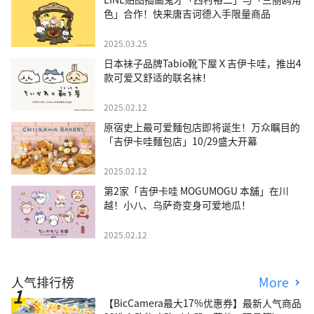
色」合作！快来唐吉诃德入手限量商品
2025.03.25
日本袜子品牌Tabio靴下屋Ｘ吉伊卡哇，推出4
款可爱又舒适的联名袜！
2025.02.12
原宿史上最可爱麵包店即将诞生！万众瞩目的
「吉伊卡哇麵包店」10/29盛大开幕
2025.02.12
第2家「吉伊卡哇 MOGUMOGU 本舖」在川
越！小八、乌萨奇变身可爱地瓜！
2025.02.12
人气排行榜
More
【BicCamera最大17%优惠券】最新人气商品