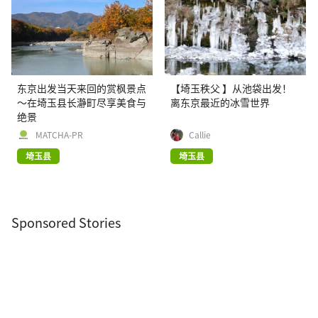
东京出发当天来回的赏枫景点
【埼玉秩父 】从池袋出发！
〜在埼玉县长瀞町尽享美食与
离东京最近的冰雪世界
绝景
MATCHA-PR
Callie
埼玉县
埼玉县
Sponsored Stories