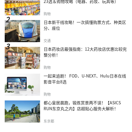
23选＆购物攻略（电器、药妆、玩具等）
购物
日本新干线攻略！一次搞懂购票方式、种类区
分、座位
交通
日本药妆店最强指南：12大药妆店优惠比较完
整分析！
购物
一起来追剧！ FOD、U-NEXT、Hulu日本在线
影音平台8选
购物
都心皇居晨跑，锻炼赏景两不误！【ASICS
RUN东京丸之内】店超贴心服务大解析！
东京都