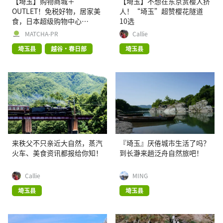
【埼玉】购物商城＋
【埼玉】不想在东京赏樱人挤
OUTLET！免税好物，居家美
人！“埼玉”超赞樱花隧道
食，日本超级购物中心
10选
【AEON Lake Town】欢迎您
MATCHA-PR
Callie
埼玉县
越谷・春日部
埼玉县
来秩父不只亲近大自然，蒸汽
『埼玉』厌倦城市生活了吗？
火车、美食资讯都报给你知！
到长瀞来趟泛舟自然旅吧！
Callie
MING
埼玉县
埼玉县