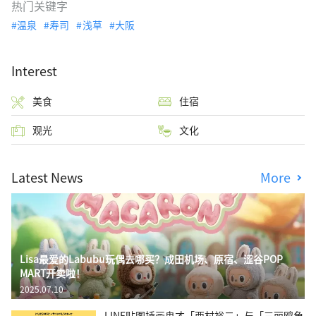
热门关键字
温泉
寿司
浅草
大阪
Interest
美食
住宿
观光
文化
Latest News
More
Lisa最爱的Labubu玩偶去哪买？成田机场、原宿、涩谷POP
MART开卖啦！
2025.07.10
LINE贴图插画鬼才「西村裕二」与「三丽鸥角