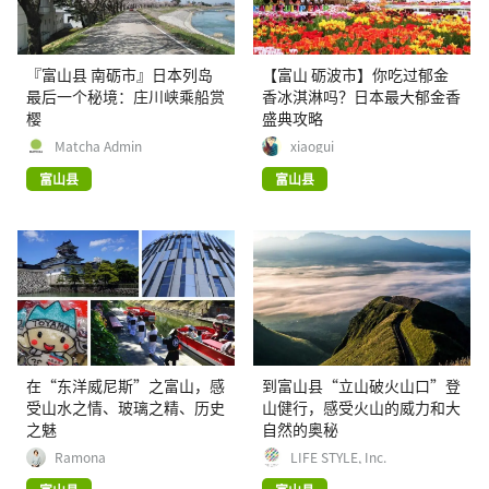
『富山县 南砺市』日本列岛
【富山 砺波市】你吃过郁金
最后一个秘境：庄川峡乘船赏
香冰淇淋吗？日本最大郁金香
樱
盛典攻略
Matcha Admin
xiaogui
富山县
富山县
在“东洋威尼斯”之富山，感
到富山县“立山破火山口”登
受山水之情、玻璃之精、历史
山健行，感受火山的威力和大
之魅
自然的奥秘
Ramona
LIFE STYLE, Inc.