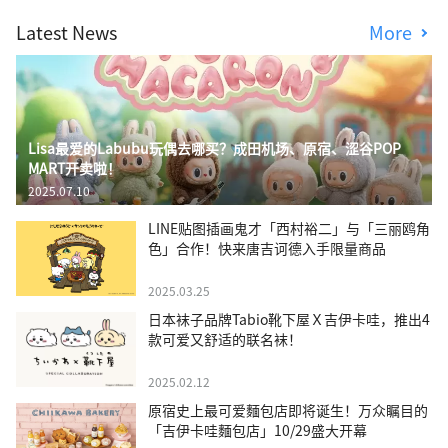
Latest News
More
Lisa最爱的Labubu玩偶去哪买？成田机场、原宿、涩谷POP
MART开卖啦！
2025.07.10
LINE贴图插画鬼才「西村裕二」与「三丽鸥角
色」合作！快来唐吉诃德入手限量商品
2025.03.25
日本袜子品牌Tabio靴下屋Ｘ吉伊卡哇，推出4
款可爱又舒适的联名袜！
2025.02.12
原宿史上最可爱麵包店即将诞生！万众瞩目的
「吉伊卡哇麵包店」10/29盛大开幕