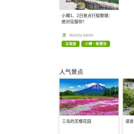
小樽1、2日景点行程整理：
绝对征服你！
Matcha Admin
北海道
小樽・新雪谷
人气景点
三岛的芝樱花园
语音