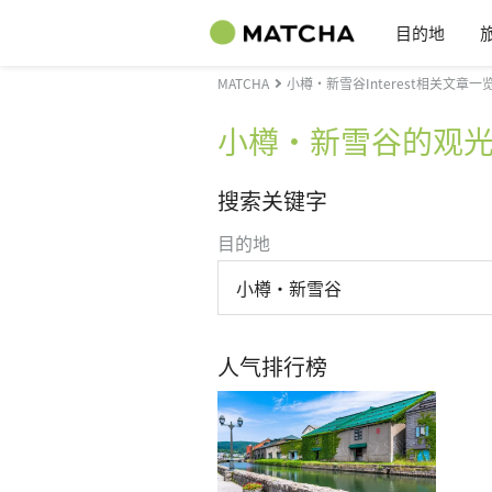
目的地
MATCHA
小樽・新雪谷Interest相关文章一
小樽・新雪谷的观
搜索关键字
目的地
小樽・新雪谷
人气排行榜