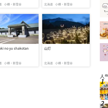
道
小樽・新雪谷
北海道
小樽・新雪谷
ki no yu shakotan
山灯
道
小樽・新雪谷
北海道
小樽・新雪谷
人