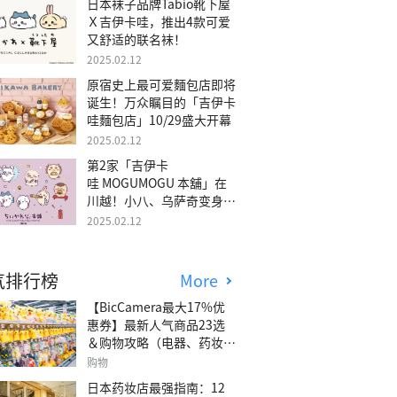
日本袜子品牌Tabio靴下屋
Ｘ吉伊卡哇，推出4款可爱
又舒适的联名袜！
2025.02.12
原宿史上最可爱麵包店即将
诞生！万众瞩目的「吉伊卡
哇麵包店」10/29盛大开幕
2025.02.12
第2家「吉伊卡
哇 MOGUMOGU 本舖」在
川越！小八、乌萨奇变身可
爱地瓜！
2025.02.12
气排行榜
More
【BicCamera最大17%优
惠券】最新人气商品23选
＆购物攻略（电器、药妆、
玩具等）
购物
日本药妆店最强指南：12