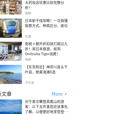
大药妆店优惠比较完整分
析！
购物
日本新干线攻略！一次搞懂
购票方式、种类区分、座位
交通
免税＋额外折扣就打超过九
折！来日本旅游，就到
Onitsuka Tiger消费！
购物
【东京附近】神奈川县＆千
叶县，绝美海滩6选
千叶县
新文章
More
对于首次攀登高尾山的游
客：以下五件事您应该事先
了解，以便更好地享受登山