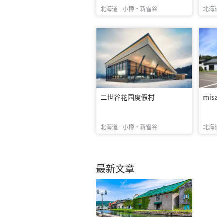
北海道
小樽・新雪谷
北海
二世谷花园度假村
misa
北海道
小樽・新雪谷
北海
最新文章