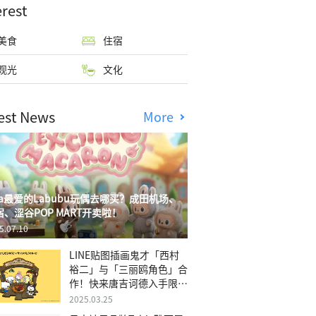
erest
美食
住宿
观光
文化
est News
More
isa最爱的Labubu玩偶去哪买？成田机场、
宿、涩谷POP MART开卖啦！
5.07.10
LINE贴图插画鬼才「西村
裕二」与「三丽鸥角色」合
作！快来唐吉诃德入手限量
商品
2025.03.25