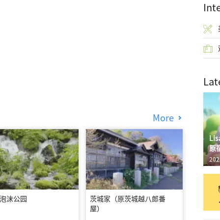
Int
Lat
More
L
原
202
泡沫公园
茨城家（原茨城越八郎番
屋）