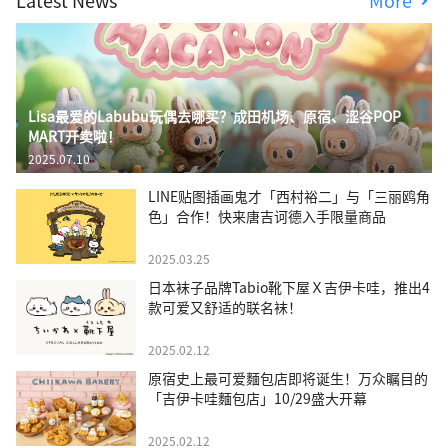
Latest News
More
Lisa最爱的Labubu玩偶去哪买？成田机场、原宿、涩谷POP
MART开卖啦！
2025.07.10
LINE贴图插画鬼才「西村裕二」与「三丽鸥角
色」合作！快来唐吉诃德入手限量商品
2025.03.25
日本袜子品牌Tabio靴下屋Ｘ吉伊卡哇，推出4
款可爱又舒适的联名袜！
2025.02.12
原宿史上最可爱麵包店即将诞生！万众瞩目的
「吉伊卡哇麵包店」10/29盛大开幕
2025.02.12