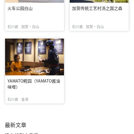
火车公园白山
加贺传统工艺村汤之国之森
石川县
加贺・白山
石川县
加贺・白山
YAMATO糀园（YAMATO酱油
味噌）
石川县
金泽
最新文章