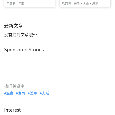
鸟取县
鸟取
鸟取县
米子・大山・境港
最新文章
没有找到文章哦～
Sponsored Stories
热门关键字
温泉
寿司
浅草
大阪
Interest