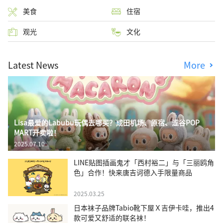
美食
住宿
观光
文化
Latest News
More
Lisa最爱的Labubu玩偶去哪买？成田机场、原宿、涩谷POP
MART开卖啦！
2025.07.10
LINE贴图插画鬼才「西村裕二」与「三丽鸥角
色」合作！快来唐吉诃德入手限量商品
2025.03.25
日本袜子品牌Tabio靴下屋Ｘ吉伊卡哇，推出4
款可爱又舒适的联名袜！