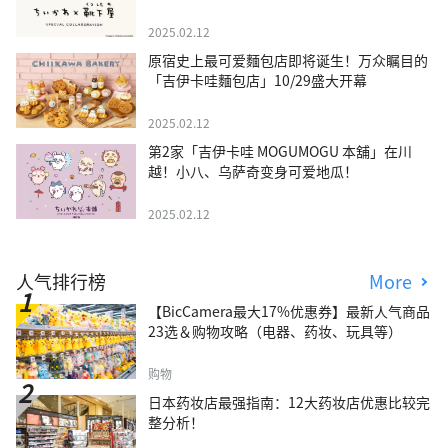
2025.02.12
原宿史上最可爱麵包店即将诞生！万众瞩目的
「吉伊卡哇麵包店」10/29盛大开幕
2025.02.12
第2家「吉伊卡哇 MOGUMOGU 本舖」在川
越！小八、乌萨奇变身可爱地瓜！
2025.02.12
人气排行榜
More
【BicCamera最大17%优惠券】最新人气商品
23选＆购物攻略（电器、药妆、玩具等）
购物
日本药妆店最强指南：12大药妆店优惠比较完
整分析！