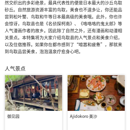
然交织出的多彩绝景，最具代表性的便是日本最大的沙丘鸟取
砂丘。自然旅游资源丰富的鸟取，美食也不遑多让，你还能品
尝到松叶蟹、鸟取和牛等日本最高级的美食哦。此外，你也许
会惊讶，鸟取县也是《名侦探柯南》、《咯咯咯的鬼太郎》等
人气漫画作者的故乡。因此除了自然之外，还有漫画和动漫相
关景点。本特集将为大家介绍鸟取县的人气景点和美食介绍，
以及住宿推荐。如果你在都市感到了“喧嚣和疲惫”，那就来
到鸟取品尝美食，泡泡温泉疗愈身心吧。
人气景点
御见园
Ajidokoro 美沙