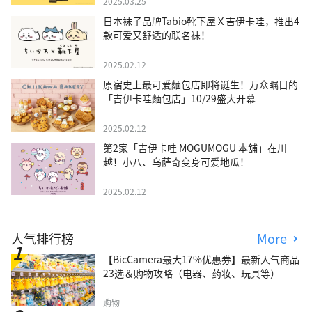
2025.03.25
日本袜子品牌Tabio靴下屋Ｘ吉伊卡哇，推出4
款可爱又舒适的联名袜！
2025.02.12
原宿史上最可爱麵包店即将诞生！万众瞩目的
「吉伊卡哇麵包店」10/29盛大开幕
2025.02.12
第2家「吉伊卡哇 MOGUMOGU 本舖」在川
越！小八、乌萨奇变身可爱地瓜！
2025.02.12
人气排行榜
More
【BicCamera最大17%优惠券】最新人气商品
23选＆购物攻略（电器、药妆、玩具等）
购物