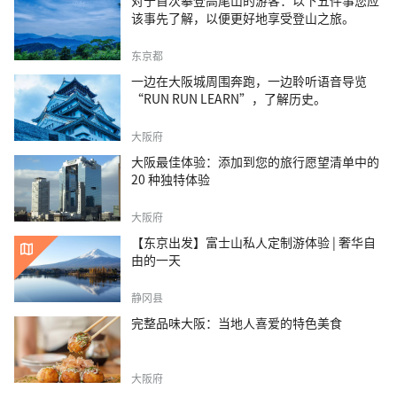
对于首次攀登高尾山的游客：以下五件事您应
该事先了解，以便更好地享受登山之旅。
东京都
一边在大阪城周围奔跑，一边聆听语音导览
“RUN RUN LEARN”，了解历史。
大阪府
大阪最佳体验：添加到您的旅行愿望清单中的
20 种独特体验
大阪府
【东京出发】富士山私人定制游体验 | 奢华自
由的一天
静冈县
完整品味大阪：当地人喜爱的特色美食
大阪府