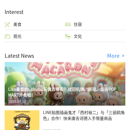
Interest
美食
住宿
观光
文化
Latest News
More
Lisa最爱的Labubu玩偶去哪买？成田机场、原宿、涩谷POP
MART开卖啦！
2025.07.10
LINE贴图插画鬼才「西村裕二」与「三丽鸥角
色」合作！快来唐吉诃德入手限量商品