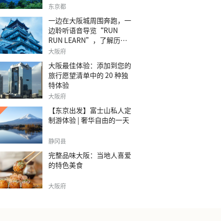
之旅。
东京都
一边在大阪城周围奔跑，一
边聆听语音导览“RUN
RUN LEARN”，了解历
史。
大阪府
大阪最佳体验：添加到您的
旅行愿望清单中的 20 种独
特体验
大阪府
【东京出发】富士山私人定
制游体验 | 奢华自由的一天
静冈县
完整品味大阪：当地人喜爱
的特色美食
大阪府