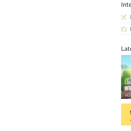
Int
Lat
L
原
202