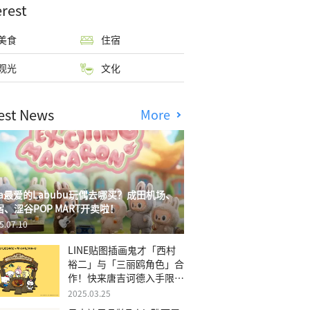
erest
美食
住宿
观光
文化
est News
More
isa最爱的Labubu玩偶去哪买？成田机场、
宿、涩谷POP MART开卖啦！
5.07.10
LINE贴图插画鬼才「西村
裕二」与「三丽鸥角色」合
作！快来唐吉诃德入手限量
商品
2025.03.25