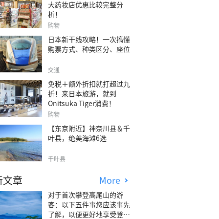
大药妆店优惠比较完整分
析！
购物
日本新干线攻略！一次搞懂
购票方式、种类区分、座位
交通
免税＋额外折扣就打超过九
折！来日本旅游，就到
Onitsuka Tiger消费！
购物
【东京附近】神奈川县＆千
叶县，绝美海滩6选
千叶县
新文章
More
对于首次攀登高尾山的游
客：以下五件事您应该事先
了解，以便更好地享受登山