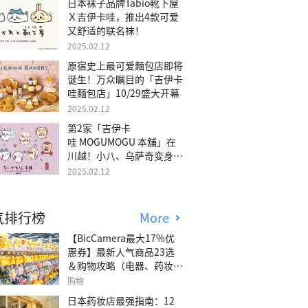
日本袜子品牌Tabio靴下屋
Ｘ吉伊卡哇，推出4款可爱
又舒适的联名袜！
2025.02.12
原宿史上最可爱麵包店即将
诞生！万众瞩目的「吉伊卡
哇麵包店」10/29盛大开幕
2025.02.12
第2家「吉伊卡
哇 MOGUMOGU 本舖」在
川越！小八、乌萨奇变身可
爱地瓜！
2025.02.12
气排行榜
More
【BicCamera最大17%优
惠券】最新人气商品23选
＆购物攻略（电器、药妆、
玩具等）
购物
日本药妆店最强指南：12