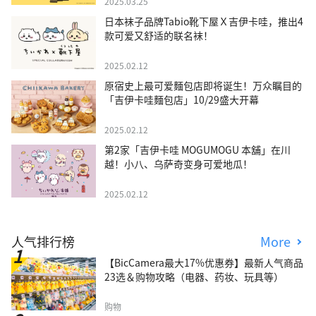
2025.03.25
日本袜子品牌Tabio靴下屋Ｘ吉伊卡哇，推出4
款可爱又舒适的联名袜！
2025.02.12
原宿史上最可爱麵包店即将诞生！万众瞩目的
「吉伊卡哇麵包店」10/29盛大开幕
2025.02.12
第2家「吉伊卡哇 MOGUMOGU 本舖」在川
越！小八、乌萨奇变身可爱地瓜！
2025.02.12
人气排行榜
More
【BicCamera最大17%优惠券】最新人气商品
23选＆购物攻略（电器、药妆、玩具等）
购物