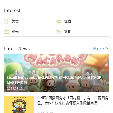
Interest
美食
住宿
观光
文化
Latest News
More
Lisa最爱的Labubu玩偶去哪买？成田机场、原宿、涩谷POP
MART开卖啦！
2025.07.10
LINE贴图插画鬼才「西村裕二」与「三丽鸥角
色」合作！快来唐吉诃德入手限量商品