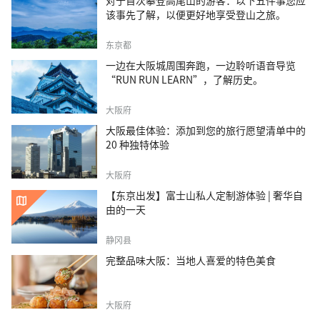
对于首次攀登高尾山的游客：以下五件事您应
该事先了解，以便更好地享受登山之旅。
东京都
一边在大阪城周围奔跑，一边聆听语音导览
“RUN RUN LEARN”，了解历史。
大阪府
大阪最佳体验：添加到您的旅行愿望清单中的
20 种独特体验
大阪府
【东京出发】富士山私人定制游体验 | 奢华自
由的一天
静冈县
完整品味大阪：当地人喜爱的特色美食
大阪府