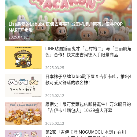
Lisa最爱的Labubu玩偶去哪买？成田机场、原宿、涩谷POP
MART开卖啦！
2025.07.10
LINE贴图插画鬼才「西村裕二」与「三丽鸥角
色」合作！快来唐吉诃德入手限量商品
2025.03.25
日本袜子品牌Tabio靴下屋Ｘ吉伊卡哇，推出4
款可爱又舒适的联名袜！
2025.02.12
原宿史上最可爱麵包店即将诞生！万众瞩目的
「吉伊卡哇麵包店」10/29盛大开幕
2025.02.12
第2家「吉伊卡哇 MOGUMOGU 本舖」在川