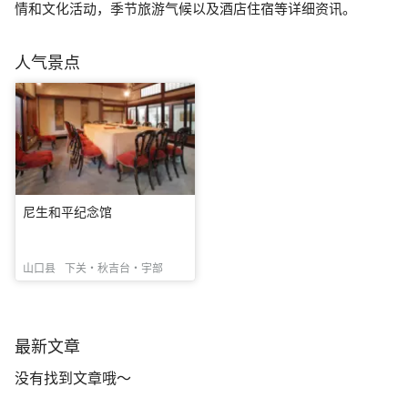
情和文化活动，季节旅游气候以及酒店住宿等详细资讯。
人气景点
尼生和平纪念馆
山口县
下关・秋吉台・宇部
最新文章
没有找到文章哦～