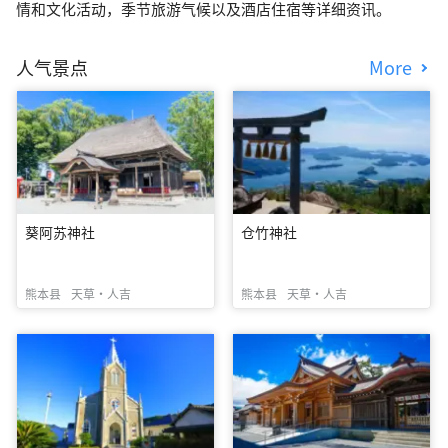
情和文化活动，季节旅游气候以及酒店住宿等详细资讯。
人气景点
More
葵阿苏神社
仓竹神社
熊本县
天草・人吉
熊本县
天草・人吉