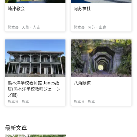
崎津教会
阿苏神社
熊本县
天草・人吉
熊本县
阿苏・山鹿
熊本洋学校教师馆 Janes故
八角隧道
居(熊本洋学校教师ジェーン
ズ邸)
熊本县
熊本
熊本县
熊本
最新文章