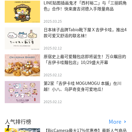
LINE贴图插画鬼才「西村裕二」与「三丽鸥角
色」合作！快来唐吉诃德入手限量商品
2025.03.25
日本袜子品牌Tabio靴下屋Ｘ吉伊卡哇，推出4
款可爱又舒适的联名袜！
2025.02.12
原宿史上最可爱麵包店即将诞生！万众瞩目的
「吉伊卡哇麵包店」10/29盛大开幕
2025.02.12
第2家「吉伊卡哇 MOGUMOGU 本舖」在川
越！小八、乌萨奇变身可爱地瓜！
2025.02.12
人气排行榜
More
【BicCamera最大17%优惠券】最新人气商品