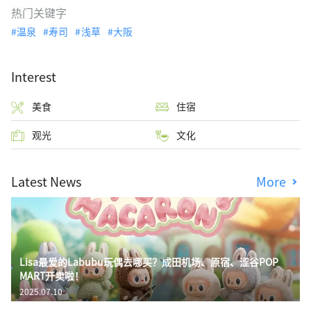
热门关键字
温泉
寿司
浅草
大阪
Interest
美食
住宿
观光
文化
Latest News
More
Lisa最爱的Labubu玩偶去哪买？成田机场、原宿、涩谷POP
MART开卖啦！
2025.07.10