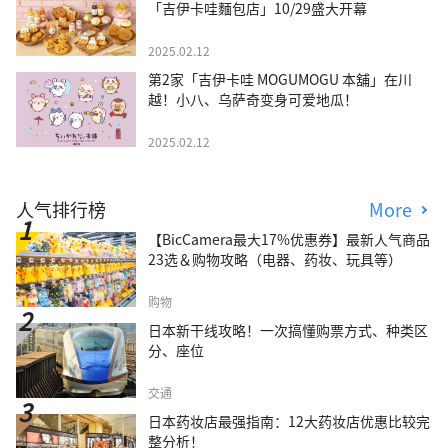
「吉伊卡哇麵包店」10/29盛大开幕
2025.02.12
第2家「吉伊卡哇 MOGUMOGU 本舖」在川
越！小八、乌萨奇变身可爱地瓜！
2025.02.12
人气排行榜
More
【BicCamera最大17%优惠券】最新人气商品
23选＆购物攻略（电器、药妆、玩具等）
购物
日本新干线攻略！一次搞懂购票方式、种类区
分、座位
交通
日本药妆店最强指南：12大药妆店优惠比较完
整分析！