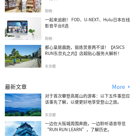
购物
一起来追剧！ FOD、U-NEXT、Hulu日本在线
影音平台8选
购物
都心皇居晨跑，锻炼赏景两不误！【ASICS
RUN东京丸之内】店超贴心服务大解析！
东京都
最新文章
More
对于首次攀登高尾山的游客：以下五件事您应
该事先了解，以便更好地享受登山之旅。
东京都
一边在大阪城周围奔跑，一边聆听语音导览
“RUN RUN LEARN”，了解历史。