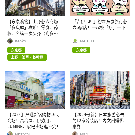
【东京购物】上野必去商场
「吉伊卡哇」粉丝东京旅行必
「多庆屋」攻略！零食、药
去6家店！一起被「疗」一下
妆、名牌一次买齐（附多
2025庆屋优惠券）
Kenko
MATCHA
东京都
东京都
上野・浅草・秋叶原
【2024】严选新宿购物16间
【2024最新】日本旅游必去
商场！高岛屋、伊势丹、
的12家药妆店！内文附赠优
LUMINE、家电卖场逛不完！
惠券
Mizzochi
Mari