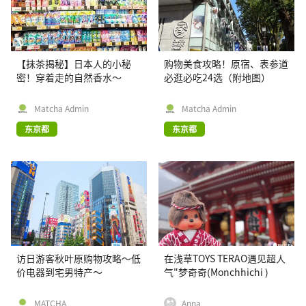
【抹茶揭秘】日本人的小秘
购物美食攻略！原宿、表参道
密！穿着走的自然香水～
必逛必吃24选（附地图）
Matcha Admin
Matcha Admin
东京都
东京都
访日游客秋叶原购物攻略〜低
在浅草TOYS TERAO遇见超人
价电器到宅男特产〜
气"梦奇奇(Monchhichi )
MATCHA
Anna