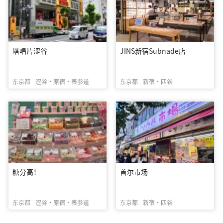
塔唱片涩谷
JINS新宿Subnade店
东京都
涩谷・原宿・表参道
东京都
新宿・四谷
糖分高！
首尔市场
东京都
涩谷・原宿・表参道
东京都
新宿・四谷