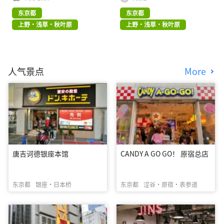
东京都
东京都
上野・浅草・秋叶原
上野・浅草・秋叶原
人气景点
More
唐吉诃德银座本馆
CANDY A GO GO！ 原宿总店
东京都
银座・日本桥
东京都
涩谷・原宿・表参道