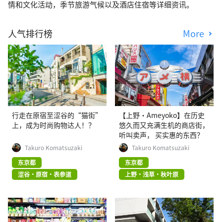
情和文化活动，季节旅游气候以及酒店住宿等详细资讯。
人气排行榜
More
行走在原宿至涩谷的“猫街”
【上野·Ameyoko】在历史
上，成为时尚购物达人！？
悠久而又充满生机的商店街，
听叫卖声， 买实惠的东西？
Takuro Komatsuzaki
Takuro Komatsuzaki
东京都
东京都
涩谷・原宿・表参道
上野・浅草・秋叶原