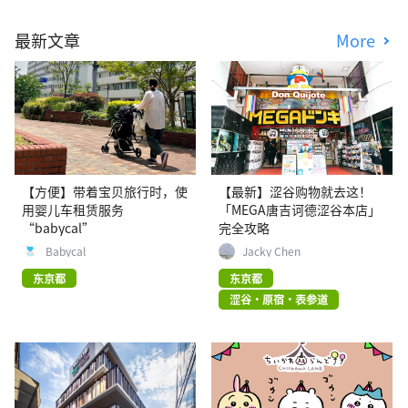
最新文章
More
【方便】带着宝贝旅行时，使
【最新】涩谷购物就去这！
用婴儿车租赁服务
「MEGA唐吉诃德涩谷本店」
“babycal”
完全攻略
Babycal
Jacky Chen
东京都
东京都
涩谷・原宿・表参道