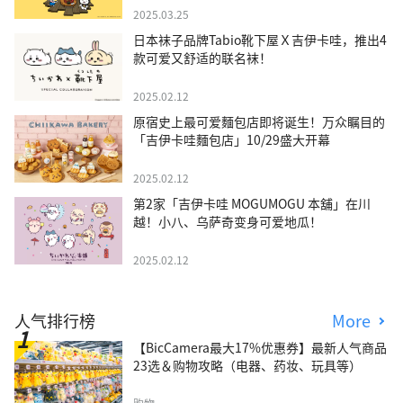
2025.03.25
日本袜子品牌Tabio靴下屋Ｘ吉伊卡哇，推出4
款可爱又舒适的联名袜！
2025.02.12
原宿史上最可爱麵包店即将诞生！万众瞩目的
「吉伊卡哇麵包店」10/29盛大开幕
2025.02.12
第2家「吉伊卡哇 MOGUMOGU 本舖」在川
越！小八、乌萨奇变身可爱地瓜！
2025.02.12
人气排行榜
More
【BicCamera最大17%优惠券】最新人气商品
23选＆购物攻略（电器、药妆、玩具等）