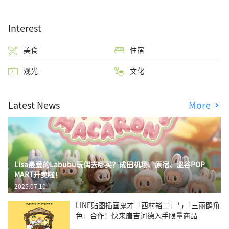
Interest
美食
住宿
观光
文化
Latest News
More
Lisa最爱的Labubu玩偶去哪买？成田机场、原宿、涩谷POP
MART开卖啦！
2025.07.10
LINE贴图插画鬼才「西村裕二」与「三丽鸥角
色」合作！快来唐吉诃德入手限量商品