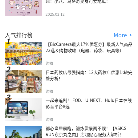
越！小八、乌萨奇变身可爱地瓜！
2025.02.12
人气排行榜
More
【BicCamera最大17%优惠券】最新人气商品
23选＆购物攻略（电器、药妆、玩具等）
购物
日本药妆店最强指南：12大药妆店优惠比较完
整分析！
购物
一起来追剧！ FOD、U-NEXT、Hulu日本在线
影音平台8选
购物
都心皇居晨跑，锻炼赏景两不误！【ASICS
RUN东京丸之内】店超贴心服务大解析！