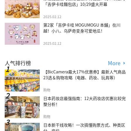
「吉伊卡哇麵包店」10/29盛大开幕
2025.02.12
第2家「吉伊卡哇 MOGUMOGU 本舖」在川
越！小八、乌萨奇变身可爱地瓜！
2025.02.12
人气排行榜
More
【BicCamera最大17%优惠券】最新人气商品
23选＆购物攻略（电器、药妆、玩具等）
购物
日本药妆店最强指南：12大药妆店优惠比较完
整分析！
购物
日本新干线攻略！一次搞懂购票方式、种类区
分、座位