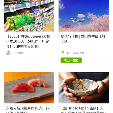
【2026】在Bic Camera发掘
樱花与飞机 | 成田春季最佳打
日本10大人气好吃伴手礼零
卡地
食！免税购买最划算！
Ramona
MATCHA-PR
成田・佐仓
东京赤坂顶级寿司10选！必
【由 TripToJapan 监制】东