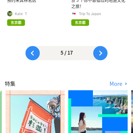
预约米其林名店
京 5 个你不容错过的地道文化
之旅！
Kate_T
Trip To Japan
东京都
东京都
5 / 17
特集
More