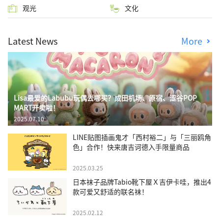
观光
文化
Latest News
More
Lisa最爱的Labubu玩偶去哪买？成田机场、原宿、涩谷POP
MART开卖啦！
2025.07.10
LINE贴图插画鬼才「西村裕二」与「三丽鸥角
色」合作！快来唐吉诃德入手限量商品
2025.03.25
日本袜子品牌Tabio靴下屋Ｘ吉伊卡哇，推出4
款可爱又舒适的联名袜！
2025.02.12