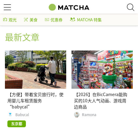
观光
美食
优惠券
MATCHA 特集
最新文章
【方便】带着宝贝旅行时，使
【2026】在BicCamera能购
用婴儿车租赁服务
买的10大人气动画、游戏周
“babycal”
边商品
Babycal
Ramona
东京都