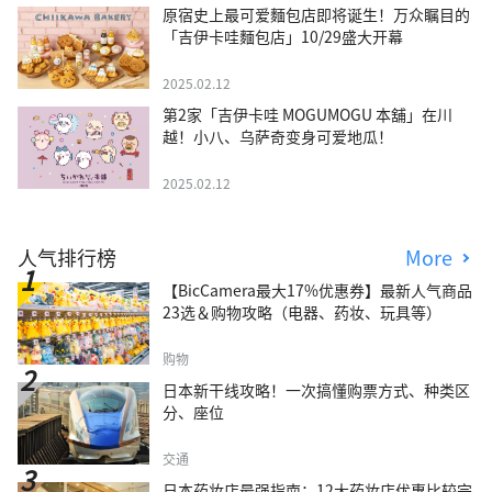
原宿史上最可爱麵包店即将诞生！万众瞩目的
「吉伊卡哇麵包店」10/29盛大开幕
2025.02.12
第2家「吉伊卡哇 MOGUMOGU 本舖」在川
越！小八、乌萨奇变身可爱地瓜！
2025.02.12
人气排行榜
More
【BicCamera最大17%优惠券】最新人气商品
23选＆购物攻略（电器、药妆、玩具等）
购物
日本新干线攻略！一次搞懂购票方式、种类区
分、座位
交通
日本药妆店最强指南：12大药妆店优惠比较完