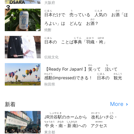
大阪府
にほん
う
にんき
さけ
日本
だけで
売
っている
人気
の お
酒
「ほ
さけ
ろよい」は どんな お
酒
？
焼酎
にほん
じてん
はおり
はかま
日本
の ことば
事典
「
羽織
・
袴
」
伝統文化
わら
な
【Ready For Japan! 】
笑
って
泣
いて
かんどう
にほん
かんこう
感動
(impressed)できる！
日本
の
観光
どうが
せん
秋田県
動画
10
選
More
新着
しぶやえき
かいさつ
こう
JR
渋谷駅
のホームから
改札
(ハチ
公
・
ちゅうおう
みなみ
しんみなみ
access
中央
・
南
・
新南
)への
アクセス
東京都