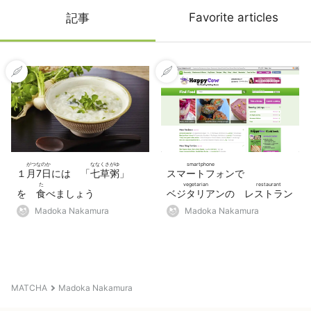
Favorite articles
記事
がつ
なのか
ななくさがゆ
smartphone
１
月
7日
には 「
七草粥
」
スマートフォン
で
た
vegetarian
restaurant
を
食
べましょう
ベジタリアン
の
レストラン
さが
Madoka Nakamura
Madoka Nakamura
を
探
すことが できます。
MATCHA
Madoka Nakamura