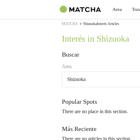
Area
Trav
MATCHA
ShizuokaInterés Articles
Interés in Shizuoka
Buscar
Area
Shizuoka
Popular Spots
There are no place in this section.
Más Reciente
There are no articles in this section.