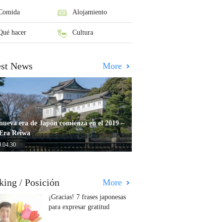
Comida
Alojamiento
Qué hacer
Cultura
est News
More
nueva era de Japón comienza en el 2019 –
Era Reiwa
.04.30
king / Posición
More
¡Gracias! 7 frases japonesas
para expresar gratitud