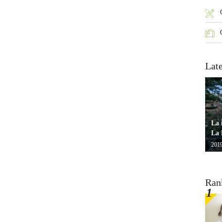
Lat
La 
La 
2019
Ran