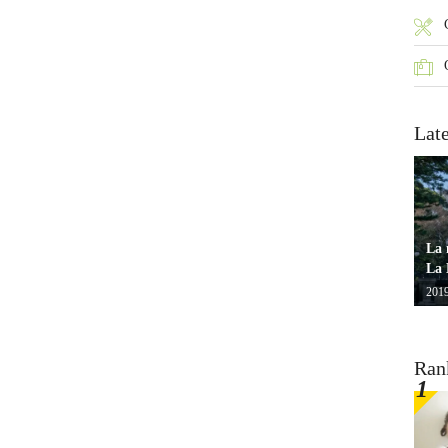
Lat
La 
La 
2019
Ran