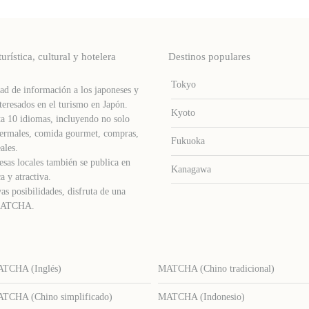
stica, cultural y hotelera
Destinos populares
Tokyo
d de información a los japoneses y
teresados ​​en el turismo en Japón.
Kyoto
a 10 idiomas, incluyendo no solo
s termales, comida gourmet, compras,
Fukuoka
ales.
sas locales también se publica en
Kanagawa
a y atractiva.
as posibilidades, disfruta de una
e MATCHA.
TCHA (Inglés)
MATCHA (Chino tradicional)
TCHA (Chino simplificado)
MATCHA (Indonesio)