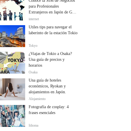
Conoce la SIM de Negocios
para Profesionales
Extranjeros en Japón de GTN
Mobile
internet
Útiles tips para navegar el
laberinto de la estación Tokio
Tokyo
¿Viajas de Tokio a Osaka?
Una guía de precios y
horarios
Osaka
Una guía de hoteles
económicos, Ryokan y
alojamientos en Japón.
Alojamiento
Fotografía de cosplay: 4
frases esenciales
Idioma