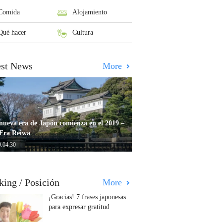
Comida
Alojamiento
Qué hacer
Cultura
est News
More
nueva era de Japón comienza en el 2019 –
Era Reiwa
.04.30
king / Posición
More
¡Gracias! 7 frases japonesas
para expresar gratitud