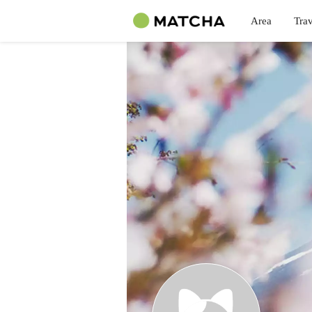
Area
Trav