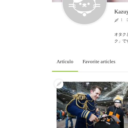
Kazuy
1
オタク
ク」で
Artículo
Favorite articles