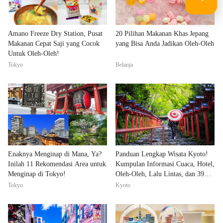
Amano Freeze Dry Station, Pusat
20 Pilihan Makanan Khas Jepang
Makanan Cepat Saji yang Cocok
yang Bisa Anda Jadikan Oleh-Oleh
Untuk Oleh-Oleh!
Tokyo
Belanja
Enaknya Menginap di Mana, Ya?
Panduan Lengkap Wisata Kyoto!
Inilah 11 Rekomendasi Area untuk
Kumpulan Informasi Cuaca, Hotel,
Menginap di Tokyo!
Oleh-Oleh, Lalu Lintas, dan 39
Tempat Wisata
Tokyo
Kyoto