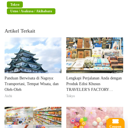
Tokyo
Ueno / Asakusa / Akihabara
Artikel Terkait
Panduan Berwisata di Nagoya:
Lengkapi Perjalanan Anda dengan
Transportasi, Tempat Wisata, dan
Produk Edisi Khusus
Oleh-Oleh
TRAVELER'S FACTORY
STATION!
Aichi
Tokyo
Coupon