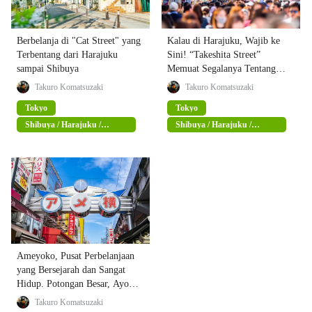
Berbelanja di "Cat Street" yang
Kalau di Harajuku, Wajib ke
Terbentang dari Harajuku
Sini! “Takeshita Street”
sampai Shibuya
Memuat Segalanya Tentang
Harajuku!
Takuro Komatsuzaki
Takuro Komatsuzaki
Tokyo
Tokyo
Shibuya / Harajuku /
Shibuya / Harajuku /
Omotesando
Omotesando
Ameyoko, Pusat Perbelanjaan
yang Bersejarah dan Sangat
Hidup. Potongan Besar, Ayo
Belanja !!!
Takuro Komatsuzaki