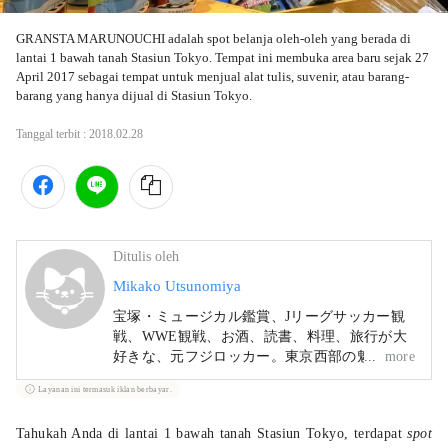
GRANSTA MARUNOUCHI adalah spot belanja oleh-oleh yang berada di 
lantai 1 bawah tanah Stasiun Tokyo. Tempat ini membuka area baru sejak 27 
April 2017 sebagai tempat untuk menjual alat tulis, suvenir, atau barang-
barang yang hanya dijual di Stasiun Tokyo. 
Tanggal terbit :
2018.02.28
Ditulis oleh
Mikako Utsunomiya
宝塚・ミュージカル鑑賞、Jリーグサッカー観
戦、WWE観戦、お酒、読書、料理、旅行が大
好きな、元フジロッカー。東京西部の魅力を中
more
心に、日本の素敵なところを、たくさん発信し
Layanan ini termasuk iklan berbayar.
ていきたいです。
Tahukah Anda di lantai 1 bawah tanah Stasiun Tokyo, terdapat
spot