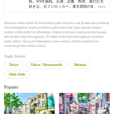
戦、WWE観戦、お酒、読書、料理、旅行が大
好きな、元フジロッカー。東京西部の魅力を中
more
心に、日本の素敵なところを、たくさん発信し
ていきたいです。
Informasi dalam artikel ini berdasarkan pada informasi saat liputan atau penulisan.
Ada kemungkinan terjadi perubahan pada konten dan biaya layanan maupun
produk setelah artikel ini diterbitkan. Silakan konfirmasi pada penyedia layanan
atau produk yang bersangkutan. Di dalam artikel ada kemungkinan tercantum
tautan afiliasi. Harap pertimbangkan secara matang sebelum membeli atau
memesan produk melalui afiliasi.
Topik Terkait
Tokyo
Tokyo / Marunouchi
Belanja
Oleh-Oleh
Populer