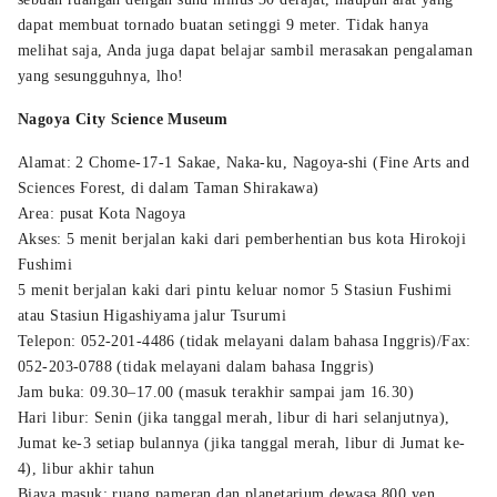
dapat membuat tornado buatan setinggi 9 meter. Tidak hanya
melihat saja, Anda juga dapat belajar sambil merasakan pengalaman
yang sesungguhnya, lho!
Nagoya City Science Museum
Alamat: 2 Chome-17-1 Sakae, Naka-ku, Nagoya-shi (Fine Arts and
Sciences Forest, di dalam Taman Shirakawa)
Area: pusat Kota Nagoya
Akses: 5 menit berjalan kaki dari pemberhentian bus kota Hirokoji
Fushimi
5 menit berjalan kaki dari pintu keluar nomor 5 Stasiun Fushimi
atau Stasiun Higashiyama jalur Tsurumi
Telepon: 052-201-4486 (tidak melayani dalam bahasa Inggris)/Fax:
052-203-0788 (tidak melayani dalam bahasa Inggris)
Jam buka: 09.30–17.00 (masuk terakhir sampai jam 16.30)
Hari libur: Senin (jika tanggal merah, libur di hari selanjutnya),
Jumat ke-3 setiap bulannya (jika tanggal merah, libur di Jumat ke-
4), libur akhir tahun
Biaya masuk: ruang pameran dan planetarium dewasa 800 yen,