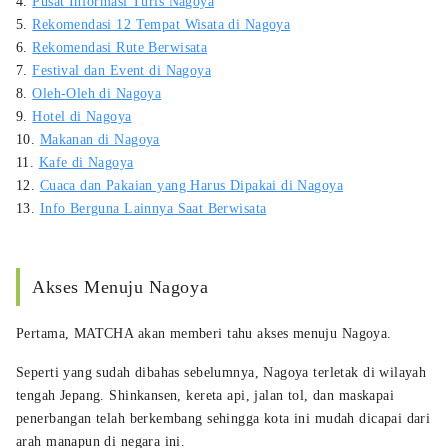
4.
Pusat Informasi Turis Nagoya
5.
Rekomendasi 12 Tempat Wisata di Nagoya
6.
Rekomendasi Rute Berwisata
7.
Festival dan Event di Nagoya
8.
Oleh-Oleh di Nagoya
9.
Hotel di Nagoya
10.
Makanan di Nagoya
11.
Kafe di Nagoya
12.
Cuaca dan Pakaian yang Harus Dipakai di Nagoya
13.
Info Berguna Lainnya Saat Berwisata
Akses Menuju Nagoya
Pertama, MATCHA akan memberi tahu akses menuju Nagoya.
Seperti yang sudah dibahas sebelumnya, Nagoya terletak di wilayah
tengah Jepang. Shinkansen, kereta api, jalan tol, dan maskapai
penerbangan telah berkembang sehingga kota ini mudah dicapai dari
arah manapun di negara ini.