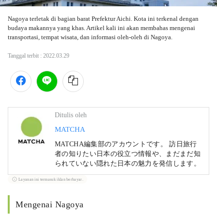
Nagoya terletak di bagian barat Prefektur Aichi. Kota ini terkenal dengan 
budaya makannya yang khas. Artikel kali ini akan membahas mengenai 
transportasi, tempat wisata, dan informasi oleh-oleh di Nagoya.
Tanggal terbit :
2022.03.29
Ditulis oleh
MATCHA
MATCHA編集部のアカウントです。 訪日旅行
者の知りたい日本の役立つ情報や、まだまだ知
られていない隠れた日本の魅力を発信します。
Layanan ini termasuk iklan berbayar.
Mengenai Nagoya