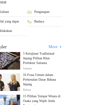
rest
Kuliner
Penginapan
Hal yang dapat
Budaya
dilakukan
uler
More
5 Kerajinan Tradisional
Jepang Pilihan Khas
Prefektur Saitama
Saitama
16 Frasa Umum dalam
Perkenalan Dasar Bahasa
Jepang
Bahasa
15 Pilihan Tempat Wisata di
Osaka yang Wajib Anda