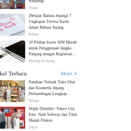
Kunjungi
Osaka
(Belajar Bahasa Jepang) 7
Ungkapan Terima Kasih
dalam Bahasa Jepang
Bahasa
10 Pilihan Kartu SIM Murah
untuk Penggunaan Jangka
Panjang dengan Registrasi
Multibahasa!
Menetap di Jepang
kel Terbaru
More
Panduan Terbaik Toko Obat
dan Kosmetik Jepang:
Perbandingan Lengkap
Diskon dari 12 Toko Farmasi
Belanja
Utama!
Wajib Dimiliki! Tokyo City
Pass: Naik Subway dan Tiket
Masuk Diskon
Tokyo