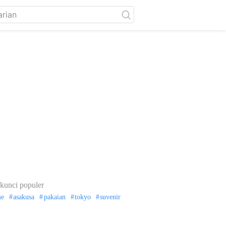
kunci populer
me
asakusa
pakaian
tokyo
suvenir