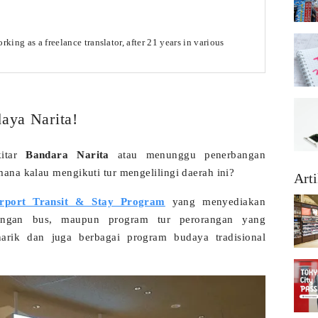
king as a freelance translator, after 21 years in various
daya Narita!
itar
Bandara Narita
atau menunggu penerbangan
ana kalau mengikuti tur mengelilingi daerah ini?
Arti
irport Transit & Stay Program
yang menyediakan
dengan bus, maupun program tur perorangan yang
arik dan juga berbagai program budaya tradisional