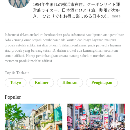
1994年生まれの横浜市在住。クーポンサイト運
営兼ライター。日本酒とひとり旅、割引が大好
き。 ひとりでもお得に楽しめる日本の魅力を
more
もとめて日々探索中。
Informasi dalam artikel ini berdasarkan pada informasi saat liputan atau penulisan.
Ada kemungkinan terjadi perubahan pada konten dan biaya layanan maupun
produk setelah artikel ini diterbitkan. Silakan konfirmasi pada penyedia layanan
atau produk yang bersangkutan. Di dalam artikel ada kemungkinan tercantum
tautan afiliasi. Harap pertimbangkan secara matang sebelum membeli atau
memesan produk melalui afiliasi.
Topik Terkait
Tokyo
Kuliner
Hiburan
Penginapan
Populer