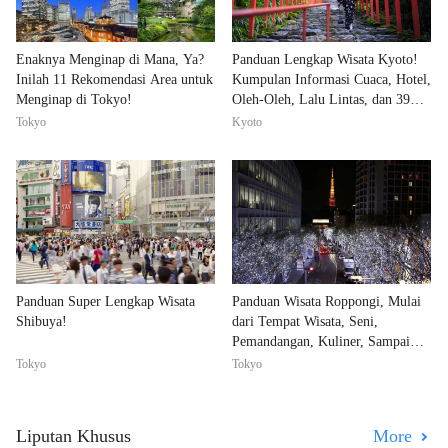
Enaknya Menginap di Mana, Ya?
Panduan Lengkap Wisata Kyoto!
Inilah 11 Rekomendasi Area untuk
Kumpulan Informasi Cuaca, Hotel,
Menginap di Tokyo!
Oleh-Oleh, Lalu Lintas, dan 39
Tempat Wisata
Tokyo
Kyoto
Panduan Super Lengkap Wisata
Panduan Wisata Roppongi, Mulai
Shibuya!
dari Tempat Wisata, Seni,
Pemandangan, Kuliner, Sampai
Kehidupan Malamnya!
Tokyo
Tokyo
Liputan Khusus
More