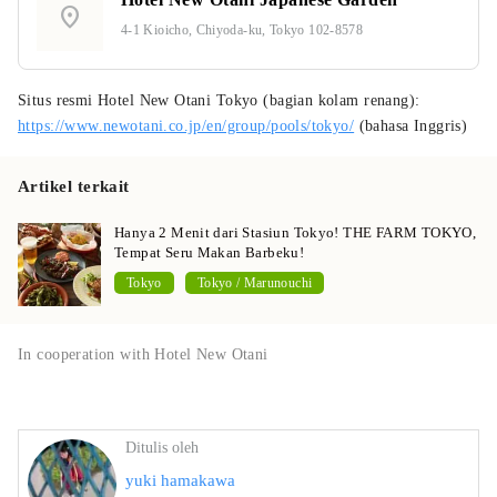
location_on
4-1 Kioicho, Chiyoda-ku, Tokyo 102-8578
Situs resmi Hotel New Otani Tokyo (bagian kolam renang):
https://www.newotani.co.jp/en/group/pools/tokyo/
(bahasa Inggris)
Artikel terkait
Hanya 2 Menit dari Stasiun Tokyo! THE FARM TOKYO,
Tempat Seru Makan Barbeku!
Tokyo
Tokyo / Marunouchi
In cooperation with Hotel New Otani
Ditulis oleh
yuki hamakawa