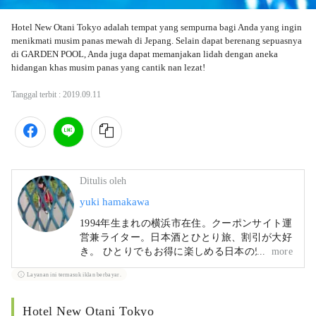
Hotel New Otani Tokyo adalah tempat yang sempurna bagi Anda yang ingin 
menikmati musim panas mewah di Jepang. Selain dapat berenang sepuasnya 
di GARDEN POOL, Anda juga dapat memanjakan lidah dengan aneka 
hidangan khas musim panas yang cantik nan lezat!
Tanggal terbit :
2019.09.11
Ditulis oleh
yuki hamakawa
1994年生まれの横浜市在住。クーポンサイト運
営兼ライター。日本酒とひとり旅、割引が大好
き。 ひとりでもお得に楽しめる日本の魅力を
more
もとめて日々探索中。
Layanan ini termasuk iklan berbayar.
Hotel New Otani Tokyo