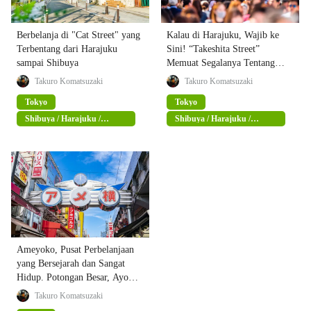
Berbelanja di "Cat Street" yang
Kalau di Harajuku, Wajib ke
Terbentang dari Harajuku
Sini! “Takeshita Street”
sampai Shibuya
Memuat Segalanya Tentang
Harajuku!
Takuro Komatsuzaki
Takuro Komatsuzaki
Tokyo
Tokyo
Shibuya / Harajuku /
Shibuya / Harajuku /
Omotesando
Omotesando
Ameyoko, Pusat Perbelanjaan
yang Bersejarah dan Sangat
Hidup. Potongan Besar, Ayo
Belanja !!!
Takuro Komatsuzaki