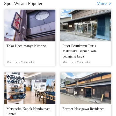
Spot Wisata Populer
More
Toko Hachimanya Kimono
Pusat Pertukaran Turis
Matsusaka, sebuah kota
pedagang kaya
Mie
Tsu / Matsusaka
Mie
Tsu / Matsusaka
Matsusaka Kapok Handwoven
Former Hasegawa Residence
Center