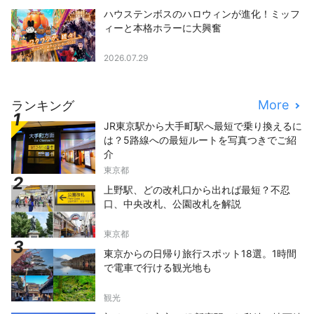
ハウステンボスのハロウィンが進化！ミッフ
ィーと本格ホラーに大興奮
2026.07.29
More
ランキング
JR東京駅から大手町駅へ最短で乗り換えるに
は？5路線への最短ルートを写真つきでご紹
介
東京都
上野駅、どの改札口から出れば最短？不忍
口、中央改札、公園改札を解説
東京都
東京からの日帰り旅行スポット18選。1時間
で電車で行ける観光地も
観光