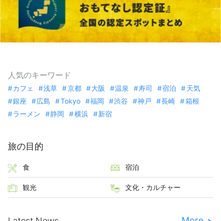
人気のキーワード
カフェ
浅草
京都
大阪
温泉
寿司
宿泊
天気
銀座
広島
Tokyo
福岡
渋谷
神戸
長崎
箱根
ラーメン
静岡
横浜
新宿
旅の目的
食
宿泊
観光
文化・カルチャー
More
Latest News