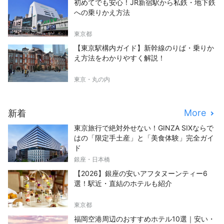
初めてでも安心！JR新宿駅から私鉄・地下鉄
への乗りかえ方法
東京都
【東京駅構内ガイド】新幹線のりば・乗りか
え方法をわかりやすく解説！
東京・丸の内
More
新着
東京旅行で絶対外せない！GINZA SIXならで
はの「限定手土産」と「美食体験」完全ガイ
ド
銀座・日本橋
【2026】銀座の安いアフタヌーンティー6
選！駅近・直結のホテルも紹介
東京都
福岡空港周辺のおすすめホテル10選｜安い・