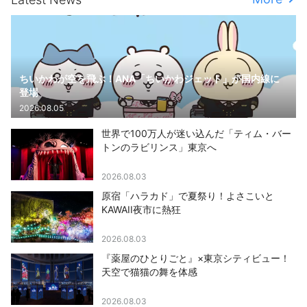
ちいかわが空を飛ぶ！ANA「ちいかわジェット」が国内線に
登場
2026.08.05
世界で100万人が迷い込んだ「ティム・バー
トンのラビリンス」東京へ
2026.08.03
原宿「ハラカド」で夏祭り！よさこいと
KAWAII夜市に熱狂
2026.08.03
『薬屋のひとりごと』×東京シティビュー！
天空で猫猫の舞を体感
2026.08.03