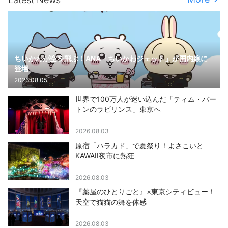
ちいかわが空を飛ぶ！ANA「ちいかわジェット」が国内線に
登場
2026.08.05
世界で100万人が迷い込んだ「ティム・バー
トンのラビリンス」東京へ
2026.08.03
原宿「ハラカド」で夏祭り！よさこいと
KAWAII夜市に熱狂
2026.08.03
『薬屋のひとりごと』×東京シティビュー！
天空で猫猫の舞を体感
2026.08.03