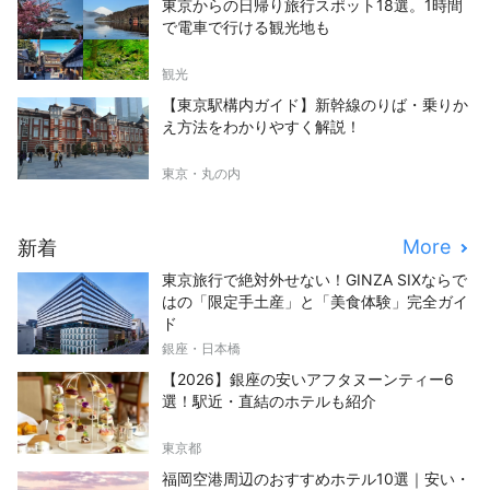
東京からの日帰り旅行スポット18選。1時間
で電車で行ける観光地も
観光
【東京駅構内ガイド】新幹線のりば・乗りか
え方法をわかりやすく解説！
東京・丸の内
More
新着
東京旅行で絶対外せない！GINZA SIXならで
はの「限定手土産」と「美食体験」完全ガイ
ド
銀座・日本橋
【2026】銀座の安いアフタヌーンティー6
選！駅近・直結のホテルも紹介
東京都
福岡空港周辺のおすすめホテル10選｜安い・