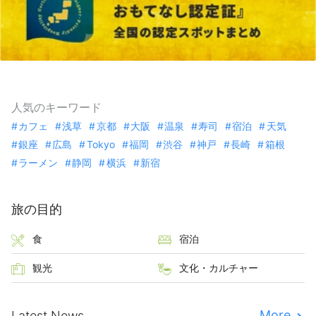
人気のキーワード
カフェ
浅草
京都
大阪
温泉
寿司
宿泊
天気
銀座
広島
Tokyo
福岡
渋谷
神戸
長崎
箱根
ラーメン
静岡
横浜
新宿
旅の目的
食
宿泊
観光
文化・カルチャー
More
Latest News