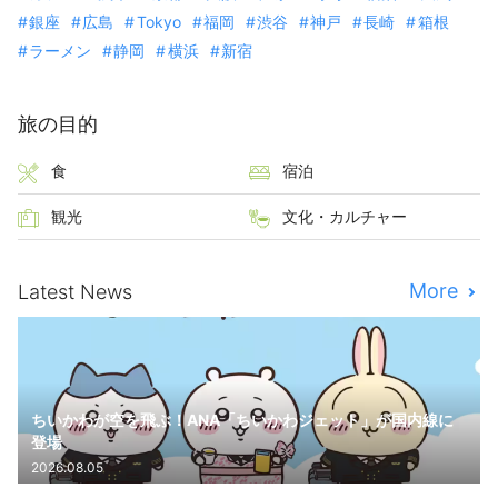
銀座
広島
Tokyo
福岡
渋谷
神戸
長崎
箱根
ラーメン
静岡
横浜
新宿
旅の目的
食
宿泊
観光
文化・カルチャー
More
Latest News
ちいかわが空を飛ぶ！ANA「ちいかわジェット」が国内線に
登場
2026.08.05