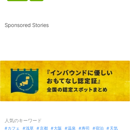
Sponsored Stories
人気のキーワード
カフェ
浅草
京都
大阪
温泉
寿司
宿泊
天気