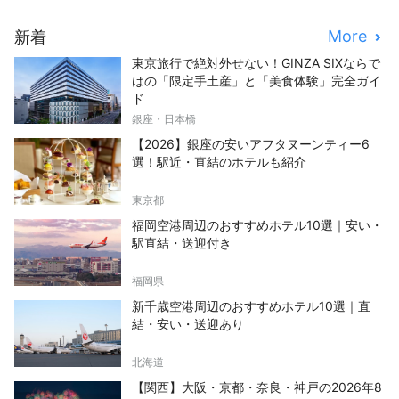
More
新着
東京旅行で絶対外せない！GINZA SIXならで
はの「限定手土産」と「美食体験」完全ガイ
ド
銀座・日本橋
【2026】銀座の安いアフタヌーンティー6
選！駅近・直結のホテルも紹介
東京都
福岡空港周辺のおすすめホテル10選｜安い・
駅直結・送迎付き
福岡県
新千歳空港周辺のおすすめホテル10選｜直
結・安い・送迎あり
北海道
【関西】大阪・京都・奈良・神戸の2026年8