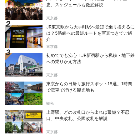
史、スケジュールも徹底解説
東京都
JR東京駅から大手町駅へ最短で乗り換えるに
は？5路線への最短ルートを写真つきでご紹
介
東京都
初めてでも安心！JR新宿駅から私鉄・地下鉄
への乗りかえ方法
東京都
東京からの日帰り旅行スポット18選。1時間
で電車で行ける観光地も
観光
上野駅、どの改札口から出れば最短？不忍
口、中央改札、公園改札を解説
東京都