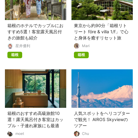
箱根のホテルでカップルにお
東京から約90分「箱根リト
すすめ5選！客室露天風呂付
リート före & villa 1/f」で心
きの旅館も紹介
と身体を癒すリセット旅
星井優利
Mari
箱根
箱根
箱根のおすすめ高級旅館10
人気スポットをヘリコプター
選！露天風呂付き客室はカッ
で観光！ AIROS Skyviewの
プル・子連れ家族にも最適
ツアー
moet
Chu