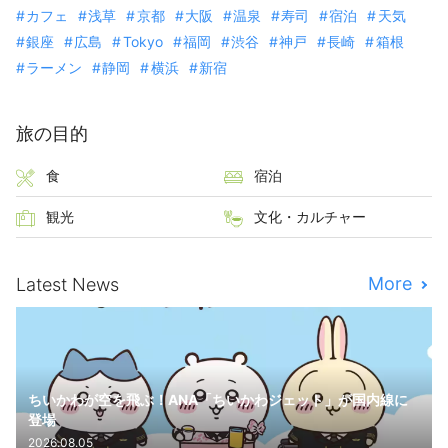
カフェ
浅草
京都
大阪
温泉
寿司
宿泊
天気
銀座
広島
Tokyo
福岡
渋谷
神戸
長崎
箱根
ラーメン
静岡
横浜
新宿
旅の目的
食
宿泊
観光
文化・カルチャー
More
Latest News
ちいかわが空を飛ぶ！ANA「ちいかわジェット」が国内線に
登場
2026.08.05