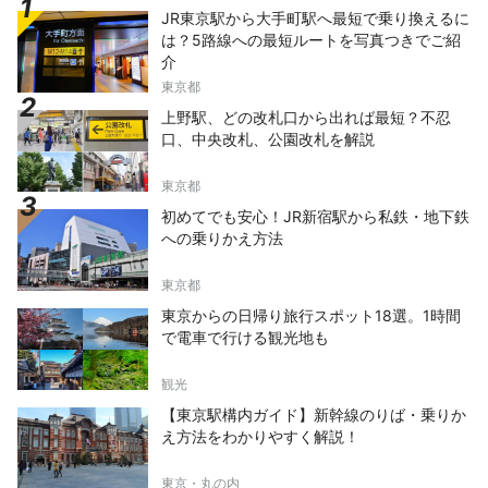
JR東京駅から大手町駅へ最短で乗り換えるに
は？5路線への最短ルートを写真つきでご紹
介
東京都
上野駅、どの改札口から出れば最短？不忍
口、中央改札、公園改札を解説
東京都
初めてでも安心！JR新宿駅から私鉄・地下鉄
への乗りかえ方法
東京都
東京からの日帰り旅行スポット18選。1時間
で電車で行ける観光地も
観光
【東京駅構内ガイド】新幹線のりば・乗りか
え方法をわかりやすく解説！
東京・丸の内