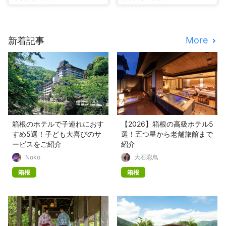
More
新着記事
箱根のホテルで子連れにおす
【2026】箱根の高級ホテル5
すめ5選！子ども大喜びのサ
選！五つ星から老舗旅館まで
ービスをご紹介
紹介
Noko
大石彩鳥
箱根
箱根