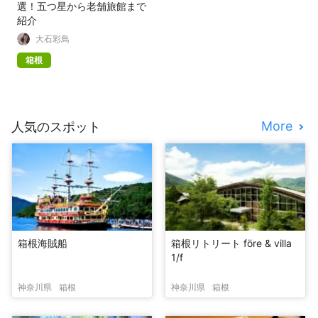
選！五つ星から老舗旅館まで
紹介
大石彩鳥
箱根
More
人気のスポット
箱根海賊船
箱根リトリート före & villa
1/f
神奈川県
箱根
神奈川県
箱根