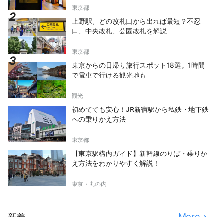
東京都
上野駅、どの改札口から出れば最短？不忍
口、中央改札、公園改札を解説
東京都
東京からの日帰り旅行スポット18選。1時間
で電車で行ける観光地も
観光
初めてでも安心！JR新宿駅から私鉄・地下鉄
への乗りかえ方法
東京都
【東京駅構内ガイド】新幹線のりば・乗りか
え方法をわかりやすく解説！
東京・丸の内
More
新着