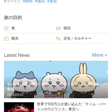
ラーメン
静岡
横浜
新宿
旅の目的
食
宿泊
観光
文化・カルチャー
More
Latest News
ちいかわが空を飛ぶ！ANA「ちいかわジェット」が国内線に
登場
2026.08.05
世界で100万人が迷い込んだ「ティム・バー
トンのラビリンス」東京へ