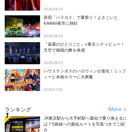
2026.08.03
原宿「ハラカド」で夏祭り！よさこいと
KAWAII夜市に熱狂
2026.08.03
『薬屋のひとりごと』×東京シティビュー！
天空で猫猫の舞を体感
2026.08.03
ハウステンボスのハロウィンが進化！ミッフ
ィーと本格ホラーに大興奮
2026.07.29
More
ランキング
JR東京駅から大手町駅へ最短で乗り換えるに
は？5路線への最短ルートを写真つきでご紹
介