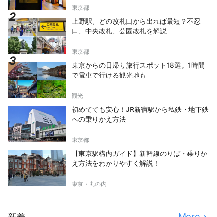
東京都
上野駅、どの改札口から出れば最短？不忍
口、中央改札、公園改札を解説
東京都
東京からの日帰り旅行スポット18選。1時間
で電車で行ける観光地も
観光
初めてでも安心！JR新宿駅から私鉄・地下鉄
への乗りかえ方法
東京都
【東京駅構内ガイド】新幹線のりば・乗りか
え方法をわかりやすく解説！
東京・丸の内
More
新着