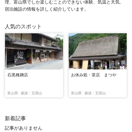
理、富山県でしか楽しむことのできない体験、気温と天気、
宿泊施設の情報を詳しく紹介しています。
人気のスポット
石黒種麹店
お休み処・茶店 まつや
富山県
砺波・五箇山
富山県
砺波・五箇山
新着記事
記事がありません