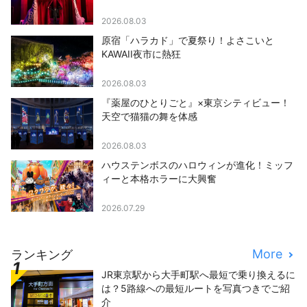
2026.08.03
原宿「ハラカド」で夏祭り！よさこいと
KAWAII夜市に熱狂
2026.08.03
『薬屋のひとりごと』×東京シティビュー！
天空で猫猫の舞を体感
2026.08.03
ハウステンボスのハロウィンが進化！ミッフ
ィーと本格ホラーに大興奮
2026.07.29
More
ランキング
JR東京駅から大手町駅へ最短で乗り換えるに
は？5路線への最短ルートを写真つきでご紹
介