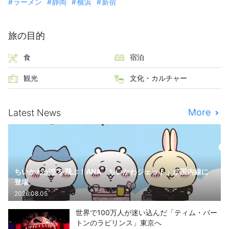
ラーメン
静岡
横浜
新宿
旅の目的
食
宿泊
観光
文化・カルチャー
More
Latest News
ちいかわが空を飛ぶ！ANA「ちいかわジェット」が国内線に
登場
2026.08.05
世界で100万人が迷い込んだ「ティム・バー
トンのラビリンス」東京へ