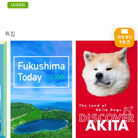
나가사키
특집
More
면세 할인
쿠폰 앱