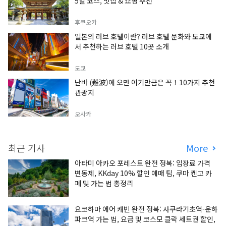
5일 코스, 맛집 & 쇼핑 추천
후쿠오카
일본의 러브 호텔이란? 러브 호텔 문화와 도쿄에
서 추천하는 러브 호텔 10곳 소개
도쿄
난바 (難波)에 오면 여기만큼은 꼭！10가지 추천
관광지
오사카
최근 기사
More
아타미 아카오 포레스트 완전 정복: 입장료 가격
변동제, KKday 10% 할인 예매 팁, 쿠마 켄고 카
페 및 가는 법 총정리
요코하마 에어 캐빈 완전 정복: 사쿠라기초역-운하
파크역 가는 법, 요금 및 코스모 클락 세트권 할인,