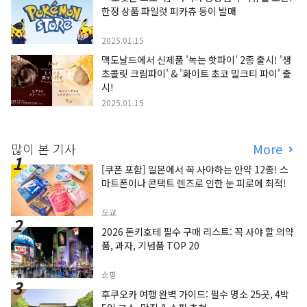
한정 상품 파일럿 피카츄 등이 발매
2025.01.15
맥도날드에서 신제품 '녹는 핫파이' 2종 출시! '생
초콜릿 크림파이' & '화이트 초코 밀크티 파이' 출
시!
2025.01.15
많이 본 기사
More
[쿠폰 포함] 일본에서 꼭 사야하는 안약 12종! 스
마트폰이나 콘택트 렌즈로 인한 눈 피로에 최적!
도쿄
2026 돈키호테 필수 구매 리스트: 꼭 사야 할 의약
품, 과자, 기념품 TOP 20
쇼핑
후쿠오카 여행 완벽 가이드: 필수 명소 25곳, 4박