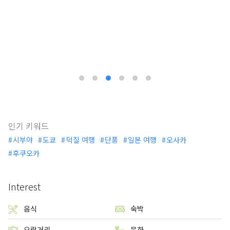
인기 키워드
시부야
도쿄
덕질 여행
단풍
일본 여행
오사카
후쿠오카
Interest
음식
숙박
오락거리
문화