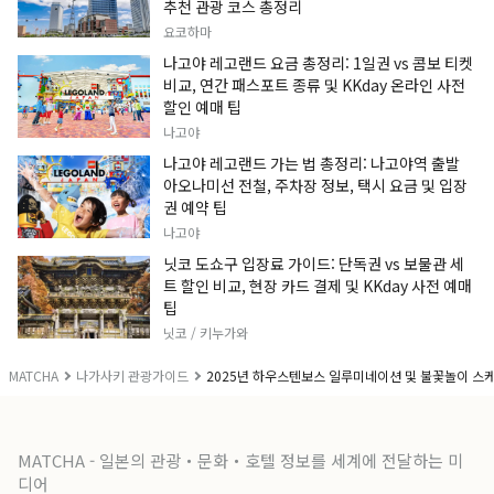
추천 관광 코스 총정리
요코하마
나고야 레고랜드 요금 총정리: 1일권 vs 콤보 티켓
비교, 연간 패스포트 종류 및 KKday 온라인 사전
할인 예매 팁
나고야
나고야 레고랜드 가는 법 총정리: 나고야역 출발
아오나미선 전철, 주차장 정보, 택시 요금 및 입장
권 예약 팁
나고야
닛코 도쇼구 입장료 가이드: 단독권 vs 보물관 세
트 할인 비교, 현장 카드 결제 및 KKday 사전 예매
팁
닛코 / 키누가와
MATCHA
나가사키 관광가이드
2025년 하우스텐보스 일루미네이션 및 불꽃놀이 스
MATCHA - 일본의 관광・문화・호텔 정보를 세계에 전달하는 미
디어