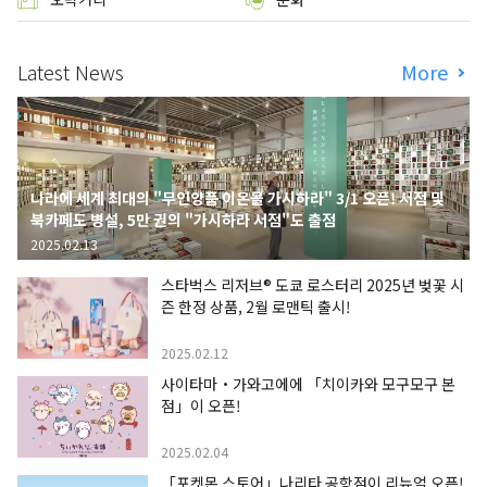
Latest News
More
나라에 세계 최대의 "무인양품 이온몰 가시하라" 3/1 오픈! 서점 및
북카페도 병설, 5만 권의 "가시하라 서점"도 출점
2025.02.13
스타벅스 리저브® 도쿄 로스터리 2025년 벚꽃 시
즌 한정 상품, 2월 로맨틱 출시!
2025.02.12
사이타마・가와고에에 「치이카와 모구모구 본
점」이 오픈!
2025.02.04
「포켓몬 스토어」나리타 공항점이 리뉴얼 오픈!