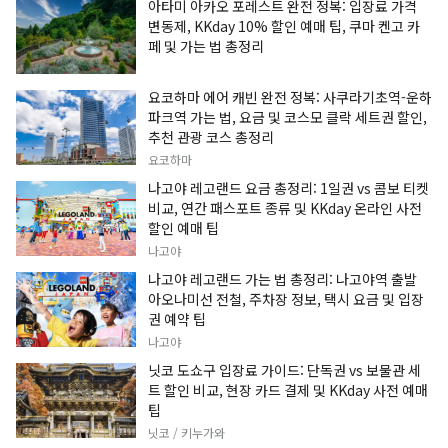
아타미 아카오 포레스트 완전 정복: 입장료 가격
변동제, KKday 10% 할인 예매 팁, 쿠마 켄고 카
페 및 가는 법 총정리
요코하마 에어 캐빈 완전 정복: 사쿠라기초역-운하
파크역 가는 법, 요금 및 코스모 클락 세트권 할인,
추천 관광 코스 총정리
요코하마
나고야 레고랜드 요금 총정리: 1일권 vs 콤보 티켓
비교, 연간 패스포트 종류 및 KKday 온라인 사전
할인 예매 팁
나고야
나고야 레고랜드 가는 법 총정리: 나고야역 출발
아오나미선 전철, 주차장 정보, 택시 요금 및 입장
권 예약 팁
나고야
닛코 도쇼구 입장료 가이드: 단독권 vs 보물관 세
트 할인 비교, 현장 카드 결제 및 KKday 사전 예매
팁
닛코 / 키누가와