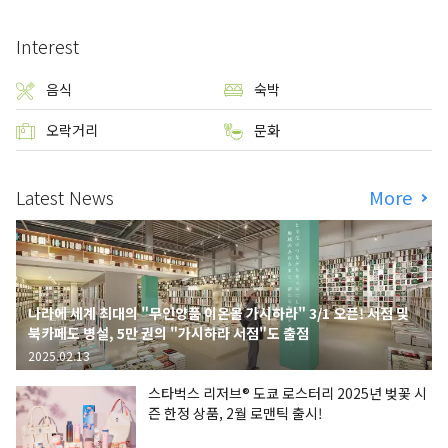
Interest
음식
숙박
오락거리
문화
Latest News
More
나라에 세계 최대의 "무인양품 이온몰 가시하라" 3/1 오픈! 서점 및
북카페도 병설, 5만 권의 "가시하라 서점"도 출점
2025.02.13
스타벅스 리저브® 도쿄 로스터리 2025년 벚꽃 시
즌 한정 상품, 2월 로맨틱 출시!