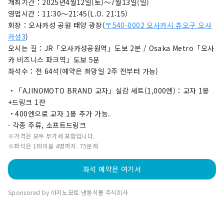
개최기간：2025년4월12일(토)〜7월13일(일)
영업시간：11:30〜21:45(L.O. 21:15)
회장：오사카성 공원 태양 광장(
〒540-0002 오사카시 츄오구 오사
카성3
)
오시는 길：JR「오사카성공원역」도보 2분 / Osaka Metro「오사
카 비즈니스 파크역」도보 5분
좌석수：전 64석(예약은 희망일 2주 전부터 가능)
・「AJINOMOTO BRAND 교자」실감 세트(1,000엔)：교자 1봉
+드링크 1잔
・400엔으로 교자 1봉 추가 가능.
· 각종 주류, 소프트드링크
※가격은 모두 부가세 포함입니다.
※좌석은 1테이블 4명까지. 75분제
좌석 예약은 여기서
Sponsored by 아지노모토 냉동식품 주식회사