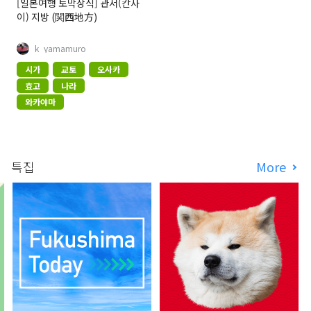
[일본여행 토막상식] 관서(칸사
이) 지방 (関西地方)
k_yamamuro
시가
교토
오사카
효고
나라
와카야마
특집
More