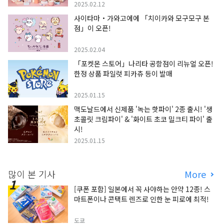
2025.02.12
사이타마・가와고에에 「치이카와 모구모구 본
점」이 오픈!
2025.02.04
「포켓몬 스토어」나리타 공항점이 리뉴얼 오픈!
한정 상품 파일럿 피카츄 등이 발매
2025.01.15
맥도날드에서 신제품 '녹는 핫파이' 2종 출시! '생
초콜릿 크림파이' & '화이트 초코 밀크티 파이' 출
시!
2025.01.15
많이 본 기사
More
[쿠폰 포함] 일본에서 꼭 사야하는 안약 12종! 스
마트폰이나 콘택트 렌즈로 인한 눈 피로에 최적!
도쿄