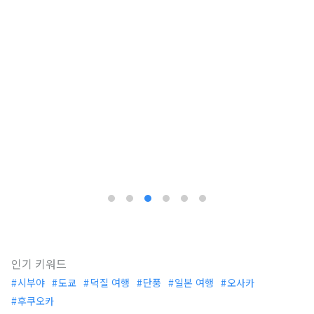
인기 키워드
시부야
도쿄
덕질 여행
단풍
일본 여행
오사카
후쿠오카