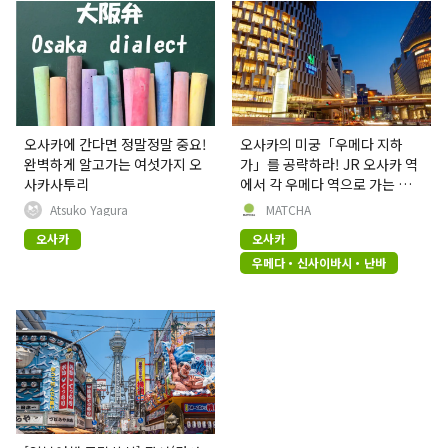
오사카에 간다면 정말정말 중요!
오사카의 미궁「우메다 지하
완벽하게 알고가는 여섯가지 오
가」를 공략하라! JR 오사카 역
사카사투리
에서 각 우메다 역으로 가는 방
법
Atsuko Yagura
MATCHA
오사카
오사카
우메다・신사이바시・난바